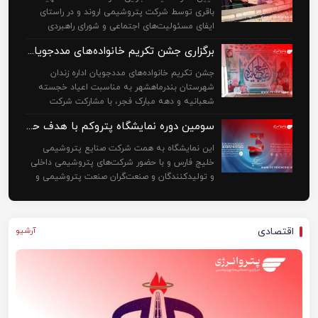
باقری توسط شرکت پتروشیمی اروند و در راستای
ایفای مسئولیت‌های اجتماعی و شورای راهبردی
منطقه ویژه اقتصادی پتروشیمی، همزمان با چهل و
برگزاری جشن تکریم خانواده‌های مددجویان زندان بندرماهشهر با مشارکت پتروشیمی مارون
هفتمین سالگرد پیروزی شکوهمند انقلاب
جشن تکریم خانواده‌های مددجویان اداره زندان
شهرستان بندرماهشهر به مناسبت اعیاد خجسته
شعبانیه و دهه مبارک فجر، با مشارکت شرکت
پتروشیمی مارون برگزار شد. این مراسم با هدف ارج
سومین دوره نمایشگاه پتروکم با هدف حمایت از توسعه ساخت داخل ۱۶ تا ۱۸ دی در مرکز نمایشگاه‌های بین‌المللی کیش برگزار می‌شود
نهادن به مقام خانواده‌ها و ایجاد
این نمایشگاه به همت شرکت صنایع پتروشیمی
خلیج فارس و با حضور شرکت‌های پتروشیمی داخلی
و تولیدکنندگان و صنعت‌گران صنعت پتروشیمی و
شرکت‌های دانش بنیان و فناور فعال در این صنعت
برپا خواهد شد. در
اقتصادی
آرشیو