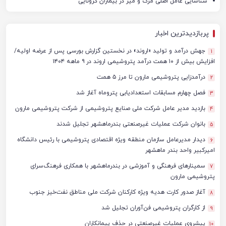
شناسایی عامل اصلی مرگ و میر در بیماران کرونایی
پربازدیدترین اخبار
جهش درآمد و تولید «اروند» در نخستین گزارش بورسی پس از عرضه اولیه/
1
افزایش بیش از ۱۰ همت درآمد پتروشیمی اروند در ۹ ماهه ۱۴۰۴
درآمدزایی پتروشیمی مارون تا مرز ۵ همت
2
فصل چهارم مسابقات استعدادیابی پتروماه آغاز شد
3
بازدید مدیر عامل شرکت ملی صنایع پتروشیمی از شرکت پتروشیمی مارون
4
بانوان شرکت عملیات غیرصنعتی بندرماهشهر تجلیل شدند
5
دیدار مدیرعامل سازمان منطقه ویژه اقتصادی پتروشیمی با رئیس دانشگاه
6
امیرکبیر واحد بندر ماهشهر
سمینارهای فرهنگی و آموزشی در بندرماهشهر با همکاری فرهنگ‌سرای
7
پتروشیمی مارون
آغاز صدور کارت هدیه ویژه کارکنان شرکت ملی مناطق نفت‌خیز جنوب
8
از کارگران پتروشیمی فن‌آوران تجلیل شد
9
پیشروی عملیات غیرصنعتی در حذف پیمانکاران
10