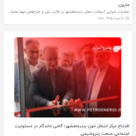
مارون
عملیات اجرایی آسفالت معابر بندرماهشهر در قالب یکی از طرح‌های مهم عمرانی این شهر آغاز شد. به گزارش خبرگزاری پتروانرژی، این پروژه با هدف بهسازی معابر، تسهیل تردد شهروندان و ارتقای کیفیت خدمات شهری، در
20 خرداد 1405 - ۱۰:۳۱
افتتاح مرکز انتقال خون بندرماهشهر؛ گامی ماندگار در مسئولیت
اجتماعی صنعت پتروشیمی