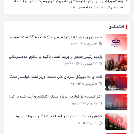
باشگاه ورزشی بانوان در بندرماهشهر به بهره‌برداری رسید/ سالن بعثت به
سیستم تهویه پیشرفته مجهز شد
اقتصادی
حسابرس بر ترازنامه «پتروشیمی خارک» صحه گذاشت؛ سود چشمگیر در سال مالی ۱۴۰۴
13 خرداد 1405 - ۲۰:۱۶
بازدید رئیس‌جمهور از وزارت نفت/ تأکید بر تداوم خدمت‌رسانی
23 فروردین 1405 - ۲۳:۴۳
نامه‌ای به دبیرکل سازمان ملل متحد: وزیر نفت خواستار محکومیت حمله‌ها به تأسیسات صنعت نفت ایران شد
5 فروردین 1405 - ۱۸:۲۱
آغاز ثبت‌نام بزرگ‌ترین پروژه مسکن کارکنان وزارت نفت در تهران؛ ساخت ۵ هزار واحد مسکونی
18 بهمن 1404 - ۱۹:۵۸
کاهش قیمت نفت در بازار آسیا تحت تأثیر تحولات ونزوئلا
16 دی 1404 - ۱۲:۵۱