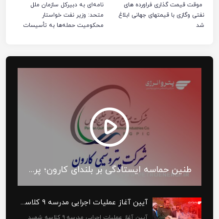
موقت قیمت گذاری فراورده های
نامه‌ای به دبیرکل سازمان ملل
نفتی وگازی با قیمتهای جهانی ابلاغ
متحد: وزیر نفت خواستار
شد
محکومیت حمله‌ها به تأسیسات
صنعت نفت ایران شد
طنین حماسه ایستادگی بر بلندای کارون؛ پرچم حسين (ع) بر فراز سنگر صنعت برافراشته شد
آیین آغاز عملیات اجرایی مدرسه ۹ کلاسه شهید باقری در شهر چمران برگزار شد
آیین آغاز عملیات اجرایی مدرسه ۹ کلاسه شهید