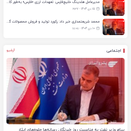
مدیرعامل هلدینگ خلیج‌فارس: تعهدات ارزی «فارس» به‌طور کامل ایفا شده است
15 دی 1404 - ۱۹:۲۷
محمد شریعتمداری خبر داد: رکورد تولید و فروش محصولات گروه صنایع پتروشیمی خلیج‌فارس شکسته شد/ ۱۰ شرکت تولیدی تابعه هلدینگ بیش از سال گذشته تولید کردند
10 دی 1404 - ۱۸:۰۸
اجتماعی
آرشیو
پیام وزیر نفت به مناسبت روز خبرنگار; رسانه‌ها جلوه‌های ایثار