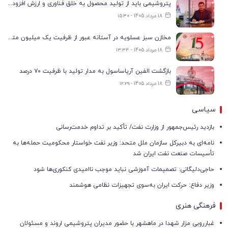
پتروشیمی باید از تولید محصول به خلق فناوری و ارزش افزوده حرکت کند
18 مرداد 1405 - ۱۵:۳۰
مخازن سبز عسلویه در آستانه عبور از ظرفیت یک میلیون مترمکعب
18 مرداد 1405 - ۱۳:۳۴
بازگشت الفین آریاساسول به مدار تولید با ظرفیت ۷۰ درصد
18 مرداد 1405 - ۱۲:۲۹
سیاسی
بازدید رئیس‌جمهور از وزارت نفت/ تأکید بر تداوم خدمت‌رسانی
نامه‌ای به دبیرکل سازمان ملل متحد: وزیر نفت خواستار محکومیت حمله‌ها به
تأسیسات صنعت نفت ایران شد
حاجی‌دلیگانی: تصمیمات آموزشی نباید موجب ناامیدی کنکوری‌ها شود
وزیر دفاع: حرکت ایران به‌سوی تجهیزات نظامی هوشمند
فرهنگی هنری
غبارروبی مزار شهدا در ماهشهر با حضور مدیران پتروشیمی اروند و مسئولان