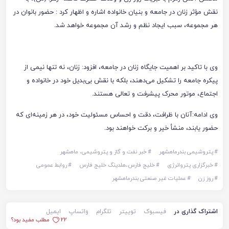
نقش مؤثر زنان در جامعه و بنیان خانواده اشاره و اظهار کرد : حضور بانوان در
هر مجموعه‌، سبب ایجاد نظم و رشد آن مجموعه خواهد شد.
وی با تاکید بر اهمیت جایگاه زنان در جامعه، افزود: زنان، نه تنها نیمی از
پیکره جامعه را تشکیل می‌دهند، بلکه با نقش بی‌بدیل خود در خانواده و
اجتماع، موتور محرک پیشرفت و تعالی هستند.
وی ادامه:آنان با ظرافت، دقت و احساس مسئولیت خود، در هر زمینه‌ای که
حضور یابند، منشأ خیر و برکت خواهند بود.
#
پتروشیمی بندرماهشهر
#
خبر نفت و گاز و پتروشیمی، ماهشهر
#
خبرگزاری پتروانرژی
#
خلیج فارس،هلدینگ خلیج فارس
#
روابط عمومی
#
روز زن
#
عملیات غیر صنعتی بندرماهشهر
اشتراک گذاری در
فیسبوک
توییتر
تلگرام
واتساپ
ایمیل
22
مطلب مفید بود؟