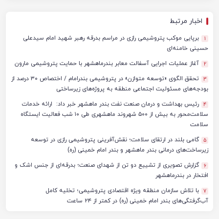
اخبار مرتبط
برپایی موکب پتروشیمی رازی در مراسم بدرقه رهبر شهید امام سیدعلی
1
حسینی خامنه‌ای
آغاز عملیات اجرایی آسفالت معابر بندرماهشهر با حمایت پتروشیمی مارون
2
تحقق الگوی «توسعه متوازن» در پتروشیمی بندرامام / اختصاص ۳۰ درصد از
3
بودجه‌های مسئولیت اجتماعی منطقه به پروژه‌های زیرساختی
رئیس بهداشت و درمان صنعت نفت بندر ماهشهر خبر داد: ارائه خدمات
4
سلامت‌محور به بیش از ۵۰۰ شهروند ماهشهری طی ۱۰ شب فعالیت ایستگاه
سلامت
گامی بلند در ارتقای سلامت؛ نقش‌آفرینی پتروشیمی رازی در توسعه
5
زیرساخت‌های درمانی بندر ماهشهر و بندر امام خمینی (ره)
گزارش تصویری از تشییع دو تن از شهدای صنعت؛ بدرقه‌ای از جنس اشک و
6
افتخار در بندرماهشهر
با تلاش سازمان منطقه ویژه اقتصادی پتروشیمی؛ تخلیه کامل
7
آب‌گرفتگی‌های بندر امام خمینی (ره) در کمتر از ۲۴ ساعت