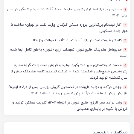
حسابرس بر ترازنامه «پتروشیمی خارک» صحه گذاشت؛ سود چشمگیر در سال
1
مالی ۱۴۰۴
آغاز ثبت‌نام بزرگ‌ترین پروژه مسکن کارکنان وزارت نفت در تهران؛ ساخت ۵
2
هزار واحد مسکونی
کاهش قیمت نفت در بازار آسیا تحت تأثیر تحولات ونزوئلا
3
مدیرعامل هلدینگ خلیج‌فارس: تعهدات ارزی «فارس» به‌طور کامل ایفا شده
4
است
محمد شریعتمداری خبر داد: رکورد تولید و فروش محصولات گروه صنایع
5
پتروشیمی خلیج‌فارس شکسته شد/ ۱۰ شرکت تولیدی تابعه هلدینگ بیش از
سال گذشته تولید کردند
جهش درآمد و تولید «اروند» در نخستین گزارش بورسی پس از عرضه اولیه/
6
افزایش بیش از ۱۰ همت درآمد پتروشیمی اروند در ۹ ماهه ۱۴۰۴
رشد درآمد فجر انرژی خلیج فارس در آذرماه ۱۴۰۴؛ تقویت عملکرد تولید و
7
فروش با تکیه بر پایداری عملیاتی
دیدگاهتان را بنویسید