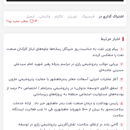
اشتراک گذاری در
فیسبوک
توییتر
تلگرام
واتساپ
ایمیل
14
مطلب مفید بود؟
اخبار مرتبط
پیام وزیر نفت به مناسبت روز خبرنگار; رسانه‌ها جلوه‌های ایثار کارکنان صنعت
1
نفت را منعکس کردند
برپایی موکب پتروشیمی رازی در مراسم بدرقه رهبر شهید امام سیدعلی
2
حسینی خامنه‌ای
آغاز عملیات اجرایی آسفالت معابر بندرماهشهر با حمایت پتروشیمی مارون
3
تحقق الگوی «توسعه متوازن» در پتروشیمی بندرامام / اختصاص ۳۰ درصد از
4
بودجه‌های مسئولیت اجتماعی منطقه به پروژه‌های زیرساختی
رئیس بهداشت و درمان صنعت نفت بندر ماهشهر خبر داد: ارائه خدمات
5
سلامت‌محور به بیش از ۵۰۰ شهروند ماهشهری طی ۱۰ شب فعالیت ایستگاه
سلامت
گامی بلند در ارتقای سلامت؛ نقش‌آفرینی پتروشیمی رازی در توسعه
6