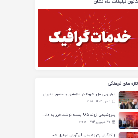
کانون تبلیغات ماه نشان
تازه های فرهنگی
غبارروبی مزار شهدا در ماهشهر با حضور مدیران پتروشیمی اروند و مسئولان شهری
2 مهر 1404 - ۲۱:۵۶
پتروشیمی اروند ۹۸۵ بسته نوشت‌افزار به دانش‌آموزان تحت پوشش کمیته امداد بندرماهشهر اهدا کرد
30 شهریور 1404 - ۲۱:۴۵
از کارگران پتروشیمی فن‌آوران تجلیل شد