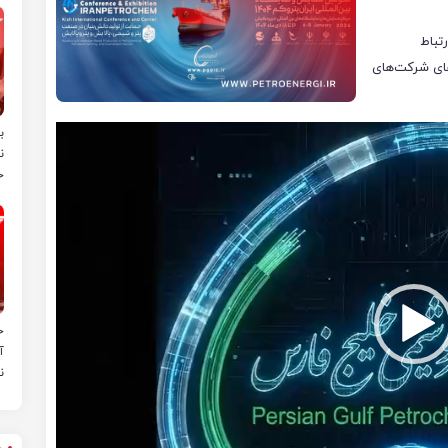
تباط
های شرکت‌های
ب
ن
خ
ح
آ
ن