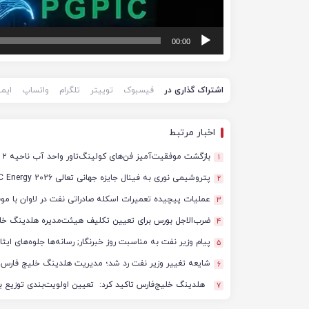
00:00
اشتراک گذاری در
فیسبوک
توییتر
تلگرام
واتساپ
ایم
اخبار مرتبط
بازگشت موفقیت‌آمیز فن‌های کولینگ‌تاور واحد آب ناحیه ۲ فجر انرژی به مدار تولید
1
پتروشیمی نوری به فینال جایزه جهانی تعالی WPC Energy 2026 رسید
2
عملیات پیچیده تعمیرات اسکله صادراتی نفت در لاوان با مو
3
ضرب‌الاجل بورس برای تعیین تکلیف هیئت‌مدیره هلدینگ خل
4
پیام وزیر نفت به مناسبت روز خبرنگار; رسانه‌ها جلوه‌های ای
5
شایعه تغییر وزیر نفت رد شد؛ مدیریت هلدینگ خلیج فارس د
6
هلدینگ خلیج‌فارس تاکید کرد: تعیین اولویت‌بندی توزیع ب
7