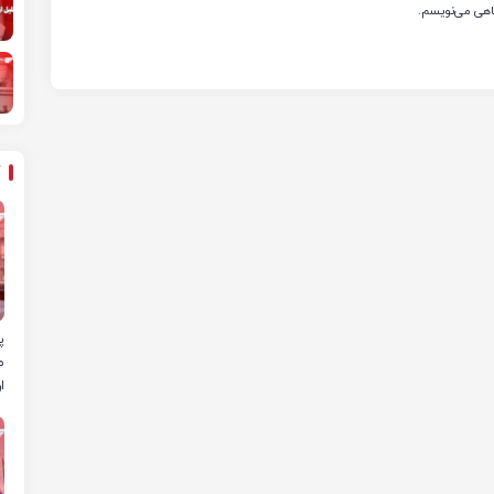
گاهی می‌نویسم.
پ
م
ا