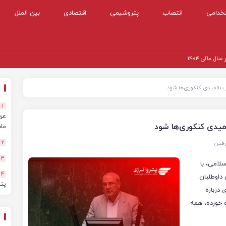
خدامی
انتصاب
پتروشیمی
اقتصادی
بین الملل
 مالی ۱۴۰۴
 ناامیدی کنکوری‌ها شود
1
میدی کنکوری‌ها شود
ماهه
رفتن
2
3
لامی، با
4
 داوطلبان
پت
 درباره
 خورده، همه