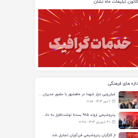
کانون تبلیغات ماه نشان
تازه های فرهنگی
غبارروبی مزار شهدا در ماهشهر با حضور مدیران پتروشیمی اروند و مسئولان شهری
2 مهر 1404 - ۲۱:۵۶
پتروشیمی اروند ۹۸۵ بسته نوشت‌افزار به دانش‌آموزان تحت پوشش کمیته امداد بندرماهشهر اهدا کرد
30 شهریور 1404 - ۲۱:۴۵
از کارگران پتروشیمی فن‌آوران تجلیل شد