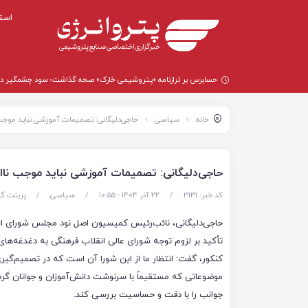
است
حسابرس بر ترازنامه «پتروشیمی خارک» صحه گذاشت؛ سود چشمگیر در سال
خانه
سیاسی
حاجی‌دلیگانی: تصمیمات آموزشی نباید موجب
حاجی‌دلیگانی: تصمیمات آموزشی نباید موجب ناا
کد خبر: 3131
/
22 آذر 1404 - ۱۰:۵۵
/
سیاسی
/
پرینت گ
حاجی‌دلیگانی، نائب‌رئیس کمیسیون اصل نود مجلس شورای اس
تأکید بر لزوم توجه شورای عالی انقلاب فرهنگی به دغدغه‌های
کنکور، گفت: انتظار ما از این شورا آن است که در تصمیم‌گیری
موضوعاتی که مستقیماً با سرنوشت دانش‌آموزان و جوانان گره
جوانب را با دقت و حساسیت بررسی کند.