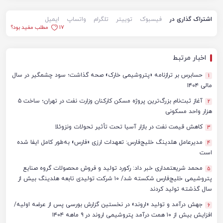
اشتراک گذاری در
فیسبوک
توییتر
تلگرام
واتساپ
ایمیل
17
مطلب مفید بود؟
اخبار مرتبط
حسابرس بر ترازنامه «پتروشیمی خارک» صحه گذاشت؛ سود چشمگیر در سال
1
مالی ۱۴۰۴
آغاز ثبت‌نام بزرگ‌ترین پروژه مسکن کارکنان وزارت نفت در تهران؛ ساخت ۵
2
هزار واحد مسکونی
کاهش قیمت نفت در بازار آسیا تحت تأثیر تحولات ونزوئلا
3
مدیرعامل هلدینگ خلیج‌فارس: تعهدات ارزی «فارس» به‌طور کامل ایفا شده
4
است
محمد شریعتمداری خبر داد: رکورد تولید و فروش محصولات گروه صنایع
5
پتروشیمی خلیج‌فارس شکسته شد/ ۱۰ شرکت تولیدی تابعه هلدینگ بیش از
سال گذشته تولید کردند
جهش درآمد و تولید «اروند» در نخستین گزارش بورسی پس از عرضه اولیه/
6
افزایش بیش از ۱۰ همت درآمد پتروشیمی اروند در ۹ ماهه ۱۴۰۴