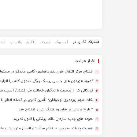
اشتراک گذاری در
فیسبوک
توییتر
تلگرام
واتساپ
ایم
اخبار مرتبط
افتتاح مرکز انتقال خون بندرماهشهر؛ گامی ماندگار در مس
1
کمبود هورمون های جنسی ریسک پارگی تاندون کتف را افزا
2
کودکانی که از صحبت با دیگران خجالت می کشند/ آسیب ها
3
نکات مهم روزه‌داری نوجوانان/ تأمین کالری در فاصله افطار تا
4
۱۱ طرح درمانی در شاهرود کلنگ زنی و افتتاح شد
5
تعرفه های جدید سازمان نظام پزشکی را قبول نداریم
6
اهمیت پدافند سایبری در نظام سلامت/ اتصال مترو به بیمارس
7