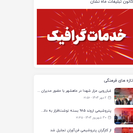
کانون تبلیغات ماه نشان
تازه های فرهنگی
غبارروبی مزار شهدا در ماهشهر با حضور مدیران پتروشیمی اروند و مسئولان شهری
2 مهر 1404 - ۲۱:۵۶
پتروشیمی اروند ۹۸۵ بسته نوشت‌افزار به دانش‌آموزان تحت پوشش کمیته امداد بندرماهشهر اهدا کرد
30 شهریور 1404 - ۲۱:۴۵
از کارگران پتروشیمی فن‌آوران تجلیل شد