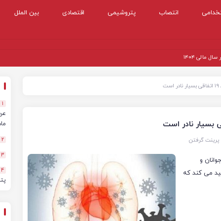
خدامی
انتصاب
پتروشیمی
اقتصادی
بین الملل
 مالی ۱۴۰۴
ت
1
ماهه
پرینت گرفتن
2
3
۱۹ در برخی از نوجوانان و
4
ید می کند که
پت