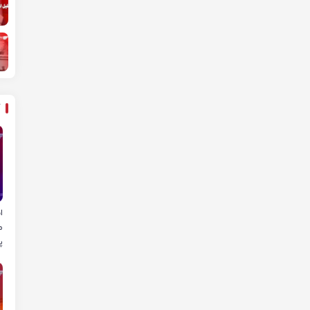
ا
م
پ