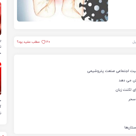
ب
یل
20
مطلب مفید بود؟
ن
خ
ئولیت اجتماعی صنعت پتروشیمی
یش می دهد
ی لکنت زبان
 سحر
ح
آ
ن
تان‌ها