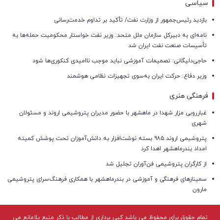
سیاسی
بازدید رئیس‌جمهور از وزارت نفت/ تأکید بر تداوم خدمت‌رسانی
نامه‌ای به دبیرکل سازمان ملل متحد: وزیر نفت خواستار محکومیت حمله‌ها به
تأسیسات صنعت نفت ایران شد
حاجی‌دلیگانی: تصمیمات آموزشی نباید موجب ناامیدی کنکوری‌ها شود
وزیر دفاع: حرکت ایران به‌سوی تجهیزات نظامی هوشمند
فرهنگی هنری
غبارروبی مزار شهدا در ماهشهر با حضور مدیران پتروشیمی اروند و مسئولان
شهری
پتروشیمی اروند ۹۸۵ بسته نوشت‌افزار به دانش‌آموزان تحت پوشش کمیته
امداد بندرماهشهر اهدا کرد
از کارگران پتروشیمی فن‌آوران تجلیل شد
سمینارهای فرهنگی و آموزشی در بندرماهشهر با همکاری فرهنگ‌سرای پتروشیمی
مارون
تمام حقوق برای محفوظ می باشد کپی برداری از مطالب با ذکر منبع بلامانع می