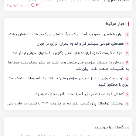
اشتراک گذاری در
فیسبوک
توییتر
تلگرام
واتساپ
ایمیل
16
مطلب مفید بود؟
اخبار مرتبط
ایران ششمین عضو پردرآمد اوپک؛ درآمد نفتی اوپک در ۲۰۲۵ کاهش یافت
1
صف‌های طولانی سیلندر گاز و تداوم بحران انرژی در جهان
2
موقت قیمت گذاری فراورده های نفتی وگازی با قیمتهای جهانی ابلاغ شد
3
نامه‌ای به دبیرکل سازمان ملل متحد: وزیر نفت خواستار محکومیت حمله‌ها
4
به تأسیسات صنعت نفت ایران شد
درخواست وزیر نفت از دبیرکل سازمان ملل: حملات به تأسیسات صنعت نفت
5
ایران را محکوم کنید
کاهش قیمت نفت در بازار آسیا تحت تأثیر تحولات ونزوئلا
6
درخشش نوآورانه پتروشیمی بندرامام در پتروفن ۱۴۰۴ با کسب دو جایزه ملی
7
دیدگاهتان را بنویسید