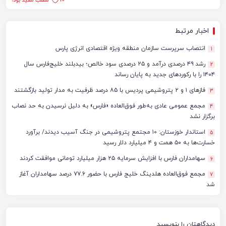
10
مطلب مفید بود؟
اخبار مرتبط
انتصاب سرپرست سازمان منطقه ویژه اقتصادی انرژی پارس
1
رشد ۴۹ درصدی درآمد و ۲۵ درصدی سود خالص؛ بیدبلند خلیج‌فارس سال
2
۱۴۰۴ را با رکوردهای جدید به پایان رساند
فازهای ۱ و ۲ پتروشیمی پردیس با ۸۵ درصد ظرفیت به مدار تولید بازگشتند
3
مجمع عمومی عادی به‌طور فوق‌العاده «فارس» به دلیل نرسیدن به حد نصاب
4
برگزار نشد
استاندار خوزستان: ۱۰ مجتمع پتروشیمی در جنگ آسیب دیدند/ برآورد
5
خسارت‌ها به ۵۰ همت و ۴ میلیارد دلار رسید
سهامداران فارس با افزایش سرمایه ۲۵ هزار میلیارد تومانی موافقت کردند
6
مجمع فوق‌العاده هلدینگ خلیج فارس با حضور ۷۷.۶ درصد سهامداران آغاز
7
شد
دیدگاهتان را بنویسید