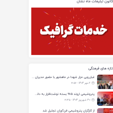
کانون تبلیغات ماه نشان
تازه های فرهنگی
غبارروبی مزار شهدا در ماهشهر با حضور مدیران پتروشیمی اروند و مسئولان شهری
2 مهر 1404 - ۲۱:۵۶
پتروشیمی اروند ۹۸۵ بسته نوشت‌افزار به دانش‌آموزان تحت پوشش کمیته امداد بندرماهشهر اهدا کرد
30 شهریور 1404 - ۲۱:۴۵
از کارگران پتروشیمی فن‌آوران تجلیل شد