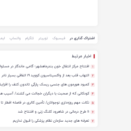
اشتراک گذاری در
فیسبوک
توییتر
تلگرام
واتساپ
ایم
اخبار مرتبط
افتتاح مرکز انتقال خون بندرماهشهر؛ گامی ماندگار در مس
1
التهاب قلب بعد از واکسیناسیون کووید ۱۹ اتفاقی بسیار نادر است
2
کمبود هورمون های جنسی ریسک پارگی تاندون کتف را افزا
3
کودکانی که از صحبت با دیگران خجالت می کشند/ آسیب ها
4
نکات مهم روزه‌داری نوجوانان/ تأمین کالری در فاصله افطار تا
5
۱۱ طرح درمانی در شاهرود کلنگ زنی و افتتاح شد
6
تعرفه های جدید سازمان نظام پزشکی را قبول نداریم
7