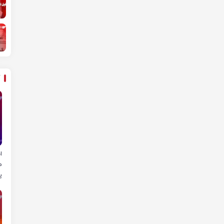
ا
م
پ