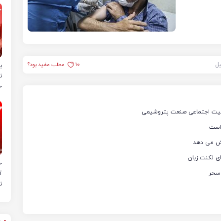
یل
10
مطلب مفید بود؟
ب
ن
خ
ئولیت اجتماعی صنعت پتروشیمی
یش می دهد
ی لکنت زبان
ح
 سحر
آ
ن