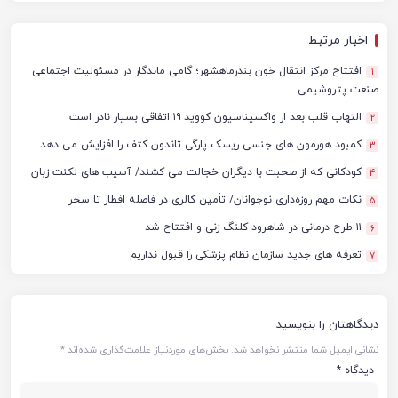
اخبار مرتبط
افتتاح مرکز انتقال خون بندرماهشهر؛ گامی ماندگار در مسئولیت اجتماعی
1
صنعت پتروشیمی
التهاب قلب بعد از واکسیناسیون کووید ۱۹ اتفاقی بسیار نادر است
2
کمبود هورمون های جنسی ریسک پارگی تاندون کتف را افزایش می دهد
3
کودکانی که از صحبت با دیگران خجالت می کشند/ آسیب های لکنت زبان
4
نکات مهم روزه‌داری نوجوانان/ تأمین کالری در فاصله افطار تا سحر
5
۱۱ طرح درمانی در شاهرود کلنگ زنی و افتتاح شد
6
تعرفه های جدید سازمان نظام پزشکی را قبول نداریم
7
دیدگاهتان را بنویسید
نشانی ایمیل شما منتشر نخواهد شد.
بخش‌های موردنیاز علامت‌گذاری شده‌اند
*
دیدگاه
*