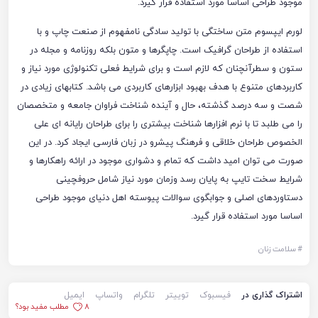
موجود طراحی اساسا مورد استفاده قرار گیرد.
لورم ایپسوم متن ساختگی با تولید سادگی نامفهوم از صنعت چاپ و با
استفاده از طراحان گرافیک است. چاپگرها و متون بلکه روزنامه و مجله در
ستون و سطرآنچنان که لازم است و برای شرایط فعلی تکنولوژی مورد نیاز و
کاربردهای متنوع با هدف بهبود ابزارهای کاربردی می باشد. کتابهای زیادی در
شصت و سه درصد گذشته، حال و آینده شناخت فراوان جامعه و متخصصان
را می طلبد تا با نرم افزارها شناخت بیشتری را برای طراحان رایانه ای علی
الخصوص طراحان خلاقی و فرهنگ پیشرو در زبان فارسی ایجاد کرد. در این
صورت می توان امید داشت که تمام و دشواری موجود در ارائه راهکارها و
شرایط سخت تایپ به پایان رسد وزمان مورد نیاز شامل حروفچینی
دستاوردهای اصلی و جوابگوی سوالات پیوسته اهل دنیای موجود طراحی
اساسا مورد استفاده قرار گیرد.
#
سلامت زنان
اشتراک گذاری در
فیسبوک
توییتر
تلگرام
واتساپ
ایمیل
8
مطلب مفید بود؟