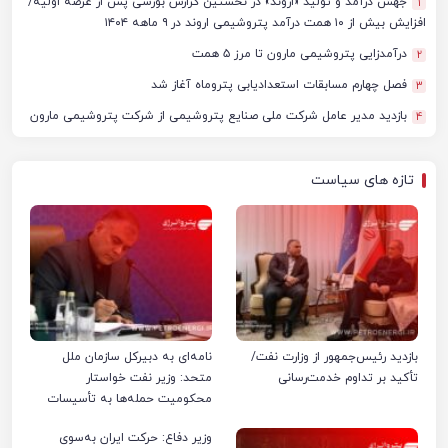
جهش درآمد و تولید «اروند» در نخستین گزارش بورسی پس از عرضه اولیه/
1
افزایش بیش از ۱۰ همت درآمد پتروشیمی اروند در ۹ ماهه ۱۴۰۴
درآمدزایی پتروشیمی مارون تا مرز ۵ همت
2
فصل چهارم مسابقات استعدادیابی پتروماه آغاز شد
3
بازدید مدیر عامل شرکت ملی صنایع پتروشیمی از شرکت پتروشیمی مارون
4
تازه های سیاست
بازدید رئیس‌جمهور از وزارت نفت/
نامه‌ای به دبیرکل سازمان ملل
تأکید بر تداوم خدمت‌رسانی
متحد: وزیر نفت خواستار
محکومیت حمله‌ها به تأسیسات
صنعت نفت ایران شد
وزیر دفاع: حرکت ایران به‌سوی