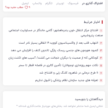
اشتراک گذاری در
فیسبوک
توییتر
تلگرام
واتساپ
ایمیل
9
مطلب مفید بود؟
اخبار مرتبط
افتتاح مرکز انتقال خون بندرماهشهر؛ گامی ماندگار در مسئولیت اجتماعی
1
صنعت پتروشیمی
التهاب قلب بعد از واکسیناسیون کووید ۱۹ اتفاقی بسیار نادر است
2
کمبود هورمون های جنسی ریسک پارگی تاندون کتف را افزایش می دهد
3
کودکانی که از صحبت با دیگران خجالت می کشند/ آسیب های لکنت زبان
4
نکات مهم روزه‌داری نوجوانان/ تأمین کالری در فاصله افطار تا سحر
5
۱۱ طرح درمانی در شاهرود کلنگ زنی و افتتاح شد
6
تعرفه های جدید سازمان نظام پزشکی را قبول نداریم
7
دیدگاهتان را بنویسید
نشانی ایمیل شما منتشر نخواهد شد.
بخش‌های موردنیاز علامت‌گذاری شده‌اند
*