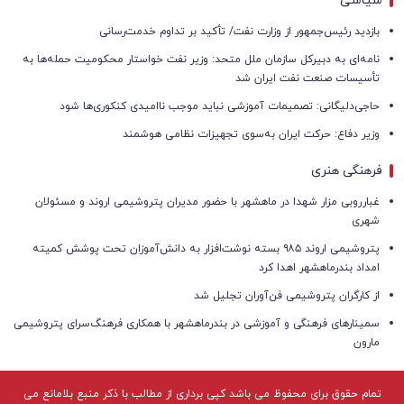
سیاسی
بازدید رئیس‌جمهور از وزارت نفت/ تأکید بر تداوم خدمت‌رسانی
نامه‌ای به دبیرکل سازمان ملل متحد: وزیر نفت خواستار محکومیت حمله‌ها به
تأسیسات صنعت نفت ایران شد
حاجی‌دلیگانی: تصمیمات آموزشی نباید موجب ناامیدی کنکوری‌ها شود
وزیر دفاع: حرکت ایران به‌سوی تجهیزات نظامی هوشمند
فرهنگی هنری
غبارروبی مزار شهدا در ماهشهر با حضور مدیران پتروشیمی اروند و مسئولان
شهری
پتروشیمی اروند ۹۸۵ بسته نوشت‌افزار به دانش‌آموزان تحت پوشش کمیته
امداد بندرماهشهر اهدا کرد
از کارگران پتروشیمی فن‌آوران تجلیل شد
سمینارهای فرهنگی و آموزشی در بندرماهشهر با همکاری فرهنگ‌سرای پتروشیمی
مارون
تمام حقوق برای محفوظ می باشد کپی برداری از مطالب با ذکر منبع بلامانع می