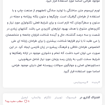
موجود طراحی اساسا مورد استفاده قرار گیرد.
لورم ایپسوم متن ساختگی با تولید سادگی نامفهوم از صنعت چاپ و با
استفاده از طراحان گرافیک است. چاپگرها و متون بلکه روزنامه و مجله در
ستون و سطرآنچنان که لازم است و برای شرایط فعلی تکنولوژی مورد نیاز و
کاربردهای متنوع با هدف بهبود ابزارهای کاربردی می باشد. کتابهای زیادی در
شصت و سه درصد گذشته، حال و آینده شناخت فراوان جامعه و متخصصان
را می طلبد تا با نرم افزارها شناخت بیشتری را برای طراحان رایانه ای علی
الخصوص طراحان خلاقی و فرهنگ پیشرو در زبان فارسی ایجاد کرد. در این
صورت می توان امید داشت که تمام و دشواری موجود در ارائه راهکارها و
شرایط سخت تایپ به پایان رسد وزمان مورد نیاز شامل حروفچینی
دستاوردهای اصلی و جوابگوی سوالات پیوسته اهل دنیای موجود طراحی
اساسا مورد استفاده قرار گیرد.
#
پدیده
#
پرسپولیس
اشتراک گذاری در
فیسبوک
توییتر
تلگرام
واتساپ
ایمیل
8
مطلب مفید بود؟