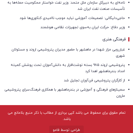
نامه‌ای به دبیرکل سازمان ملل متحد: وزیر نفت خواستار محکومیت حمله‌ها به
تأسیسات صنعت نفت ایران شد
حاجی‌دلیگانی: تصمیمات آموزشی نباید موجب ناامیدی کنکوری‌ها شود
وزیر دفاع: حرکت ایران به‌سوی تجهیزات نظامی هوشمند
فرهنگی هنری
غبارروبی مزار شهدا در ماهشهر با حضور مدیران پتروشیمی اروند و مسئولان
شهری
پتروشیمی اروند ۹۸۵ بسته نوشت‌افزار به دانش‌آموزان تحت پوشش کمیته
امداد بندرماهشهر اهدا کرد
از کارگران پتروشیمی فن‌آوران تجلیل شد
سمینارهای فرهنگی و آموزشی در بندرماهشهر با همکاری فرهنگ‌سرای پتروشیمی
مارون
تمام حقوق برای محفوظ می باشد کپی برداری از مطالب با ذکر منبع بلامانع می
باشد.
طراحی توسط فامو