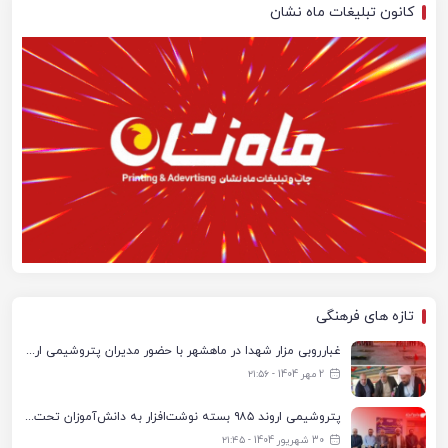
کانون تبلیغات ماه نشان
تازه های فرهنگی
غبارروبی مزار شهدا در ماهشهر با حضور مدیران پتروشیمی اروند و مسئولان شهری
2 مهر 1404 - ۲۱:۵۶
پتروشیمی اروند ۹۸۵ بسته نوشت‌افزار به دانش‌آموزان تحت پوشش کمیته امداد بندرماهشهر اهدا کرد
30 شهریور 1404 - ۲۱:۴۵