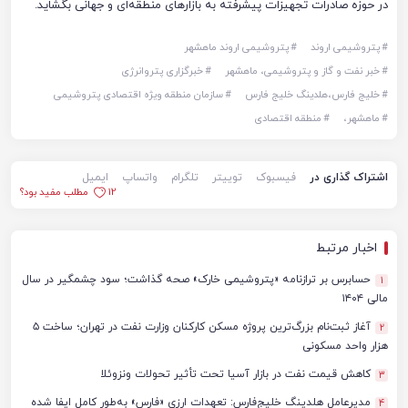
در حوزه صادرات تجهیزات پیشرفته به بازارهای منطقه‌ای و جهانی بگشاید.
#
پتروشیمی اروند
#
پتروشیمی اروند ماهشهر
#
خبر نفت و گاز و پتروشیمی، ماهشهر
#
خبرگزاری پتروانرژی
#
خلیج فارس،هلدینگ خلیج فارس
#
سازمان منطقه ویژه اقتصادی پتروشیمی
#
ماهشهر،
#
منطقه اقتصادی
اشتراک گذاری در
فیسبوک
توییتر
تلگرام
واتساپ
ایمیل
12
مطلب مفید بود؟
اخبار مرتبط
حسابرس بر ترازنامه «پتروشیمی خارک» صحه گذاشت؛ سود چشمگیر در سال
1
مالی ۱۴۰۴
آغاز ثبت‌نام بزرگ‌ترین پروژه مسکن کارکنان وزارت نفت در تهران؛ ساخت ۵
2
هزار واحد مسکونی
کاهش قیمت نفت در بازار آسیا تحت تأثیر تحولات ونزوئلا
3
مدیرعامل هلدینگ خلیج‌فارس: تعهدات ارزی «فارس» به‌طور کامل ایفا شده
4