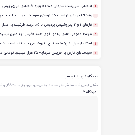
انتصاب سرپرست سازمان منطقه ویژه اقتصادی انرژی پارس
2
رشد ۴۹ درصدی درآمد و ۲۵ درصدی سود خالص؛ بیدبلند خلیج‌فارس سال ۱۴۰۴ را با رکوردهای جدید به پایان رساند
3
فازهای ۱ و ۲ پتروشیمی پردیس با ۸۵ درصد ظرفیت به مدار تولید بازگشتند
4
مجمع عمومی عادی به‌طور فوق‌العاده «فارس» به دلیل نرسید
5
استاندار خوزستان: ۱۰ مجتمع پتروشیمی در جنگ آسیب دیدند/ برآورد خسارت‌ها به ۵۰ همت و ۴ میلیارد دلار رسید
6
سهامداران فارس با افزایش سرمایه ۲۵ هزار میلیارد تومانی موافقت کردند
7
دیدگاهتان را بنویسید
نشانی ایمیل شما منتشر نخواهد شد.
بخش‌های موردنیاز علامت‌گذاری شد
دیدگاه
*