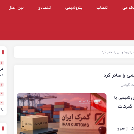
خدامی
انتصاب
پتروشیمی
اقتصادی
بین الملل
و
تروشیمی را صادر کرد
1
 را صادر کرد
ماهه
ت گرفتن
2
3
وشیمی با
4
 گمرکات
پت
که از سوی