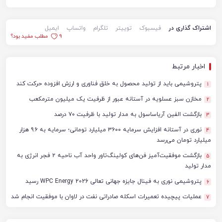
اشتراک گذاری در
فیسبوک
توییتر
تلگرام
واتساپ
ایمیل
9
مطلب مفید بود؟
اخبار مرتبط
پتروشیمی باید از تولید محصول به خلق فناوری و ارزش افزوده حرکت کند
1
مخازن سبز عسلویه در آستانه عبور از ظرفیت یک میلیون مترمکعب
2
بازگشت الفین آریاساسول به مدار تولید با ظرفیت ۷۰ درصد
3
نوری در آستانه افزایش سرمایه ۳۶۰۰ میلیارد تومانی؛ سرمایه به ۹.۶ هزار
4
میلیارد تومان می‌رسد
بازگشت موفقیت‌آمیز فن‌های کولینگ‌تاور واحد آب ناحیه ۲ فجر انرژی به
5
مدار تولید
پتروشیمی نوری به فینال جایزه جهانی تعالی WPC Energy 2026 رسید
6
عملیات پیچیده تعمیرات اسکله صادراتی نفت در لاوان با موفقیت انجام شد
7