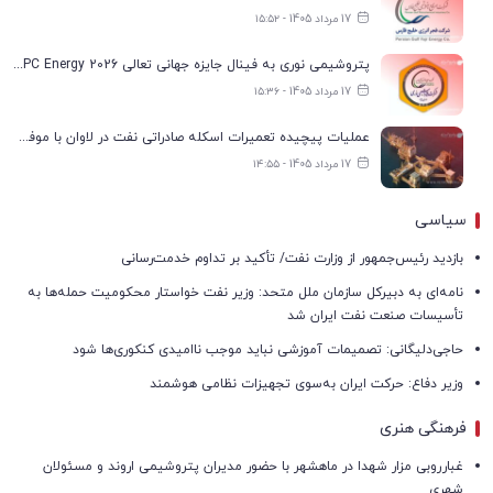
17 مرداد 1405 - ۱۵:۵۲
پتروشیمی نوری به فینال جایزه جهانی تعالی WPC Energy 2026 رسید
17 مرداد 1405 - ۱۵:۳۶
عملیات پیچیده تعمیرات اسکله صادراتی نفت در لاوان با موفقیت انجام شد
17 مرداد 1405 - ۱۴:۵۵
سیاسی
بازدید رئیس‌جمهور از وزارت نفت/ تأکید بر تداوم خدمت‌رسانی
نامه‌ای به دبیرکل سازمان ملل متحد: وزیر نفت خواستار محکومیت حمله‌ها به
تأسیسات صنعت نفت ایران شد
حاجی‌دلیگانی: تصمیمات آموزشی نباید موجب ناامیدی کنکوری‌ها شود
وزیر دفاع: حرکت ایران به‌سوی تجهیزات نظامی هوشمند
فرهنگی هنری
غبارروبی مزار شهدا در ماهشهر با حضور مدیران پتروشیمی اروند و مسئولان
شهری