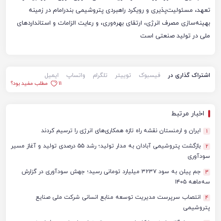
تعهد، مسئولیت‌پذیری و رویکرد راهبردی پتروشیمی بندرامام در زمینه
بهینه‌سازی مصرف انرژی، ارتقای بهره‌وری، و رعایت الزامات و استانداردهای
ملی در تولید صنعتی است
اشتراک گذاری در
فیسبوک
توییتر
تلگرام
واتساپ
ایمیل
11
مطلب مفید بود؟
اخبار مرتبط
ایران و ارمنستان نقشه راه تازه همکاری‌های انرژی را ترسیم کردند
1
بازگشت پتروشیمی آبادان به مدار تولید؛ رشد ۵۵ درصدی تولید و آغاز مسیر
2
سودآوری
جم پیلن به سود ۳۲۳۷ میلیارد تومانی رسید؛ جهش سودآوری در گزارش
3
سه‌ماهه ۱۴۰۵
انتصاب سرپرست مدیریت توسعه منابع انسانی شرکت ملی صنایع
4
پتروشیمی