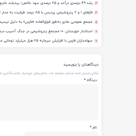
رشد ۴۹ درصدی درآمد و ۲۵ درصدی سود خالص؛ بیدبلند خلیج‌فارس سال ۱۴۰۴ را با رکوردهای جدید به پایان رساند
3
فازهای ۱ و ۲ پتروشیمی پردیس با ۸۵ درصد ظرفیت به مدار تولید بازگشتند
4
مجمع عمومی عادی به‌طور فوق‌العاده «فارس» به دلیل نرسید
5
استاندار خوزستان: ۱۰ مجتمع پتروشیمی در جنگ آسیب دیدند/ برآورد خسارت‌ها به ۵۰ همت و ۴ میلیارد دلار رسید
6
سهامداران فارس با افزایش سرمایه ۲۵ هزار میلیارد تومانی موافقت کردند
7
دیدگاهتان را بنویسید
نشانی ایمیل شما منتشر نخواهد شد.
بخش‌های موردنیاز علامت‌گذاری شد
دیدگاه
*
نام
*