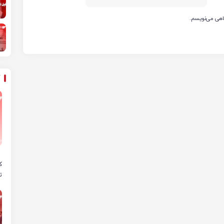
گاهی می‌نویسم.
ه
ک
ت
ص
پ