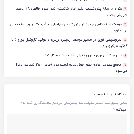
رکورد ۸ ساله پتروشیمی بندر امام شکسته شد؛ سود خالص ۱۶۸ درصد
3
افزایش یافت
فرصت استخدامی جدید در پتروشیمی خراسان؛ جذب ۳۰ نیروی متخصص
4
در بجنورد
پتروشیمی نوری در مسیر توسعه زنجیره ارزش؛ از تولید گازوئیل یورو ۶ تا
5
گوگرد میکرونیزه
حفاری شمال برای جبران ناترازی گاز دست به کار شد
6
مجمع‌عمومی عادی بطور فوق‌العاده نوبت دوم «فارس» ۲۵ شهریور برگزار
7
می‌شود
دیدگاهتان را بنویسید
نشانی ایمیل شما منتشر نخواهد شد.
بخش‌های موردنیاز علامت‌گذاری شده‌اند
*
دیدگاه
*