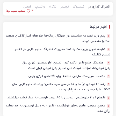
اشتراک گذاری در
فیسبوک
توییتر
تلگرام
واتساپ
ایمیل
13
مطلب مفید بود؟
اخبار مرتبط
پیام وزیر نفت به مناسبت روز خبرنگار; رسانه‌ها جلوه‌های ایثار کارکنان صنعت
1
نفت را منعکس کردند
شایعه تغییر وزیر نفت رد شد؛ مدیریت هلدینگ خلیج فارس در انتظار
2
تعیین تکلیف
هلدینگ خلیج‌فارس تاکید کرد: تعیین اولویت‌بندی توزیع برق
3
پتروشیمی‌ها، صرفا با شرکت ملی صنایع پتروشیمی ایران است
انتصاب سرپرست سازمان منطقه ویژه اقتصادی انرژی پارس
4
رشد ۴۹ درصدی درآمد و ۲۵ درصدی سود خالص؛ بیدبلند خلیج‌فارس سال
5
۱۴۰۴ را با رکوردهای جدید به پایان رساند
فازهای ۱ و ۲ پتروشیمی پردیس با ۸۵ درصد ظرفیت به مدار تولید بازگشتند
6
مجمع عمومی عادی به‌طور فوق‌العاده «فارس» به دلیل نرسیدن به حد نصاب
7
برگزار نشد