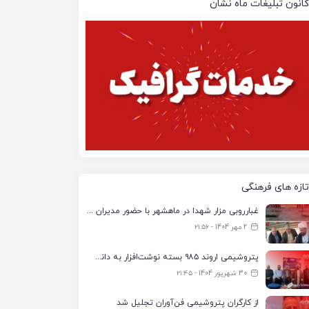
کانون تبلیغات ماه نشان
تازه های فرهنگی
غبارروبی مزار شهدا در ماهشهر با حضور مدیران پتروشیمی اروند و مسئولان شهری
2 مهر 1404 - ۲۱:۵۶
پتروشیمی اروند ۹۸۵ بسته نوشت‌افزار به دانش‌آموزان تحت پوشش کمیته امداد بندرماهشهر اهدا کرد
30 شهریور 1404 - ۲۱:۴۵
از کارگران پتروشیمی فن‌آوران تجلیل شد