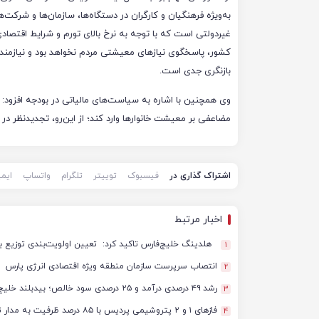
به‌ویژه فرهنگیان و کارگران در دستگاه‌ها، سازمان‌ها و شرکت‌
غیردولتی است که با توجه به نرخ بالای تورم و شرایط اقتصادی
کشور، پاسخگوی نیازهای معیشتی مردم نخواهد بود و نیازمند 
بازنگری جدی است.
وی همچنین با اشاره به سیاست‌های مالیاتی در بودجه افزود: د
مضاعفی بر معیشت خانوارها وارد کند؛ از این‌رو، تجدیدنظر در
اشتراک گذاری در
فیسبوک
توییتر
تلگرام
واتساپ
ایم
اخبار مرتبط
هلدینگ خلیج‌فارس تاکید کرد: تعیین اولویت‌بندی توزیع ب
1
انتصاب سرپرست سازمان منطقه ویژه اقتصادی انرژی پارس
2
رشد ۴۹ درصدی درآمد و ۲۵ درصدی سود خالص؛ بیدبلند خلیج‌فارس سال ۱۴۰۴ را با رکوردهای جدید به پایان رساند
3
فازهای ۱ و ۲ پتروشیمی پردیس با ۸۵ درصد ظرفیت به مدار تولید بازگشتند
4