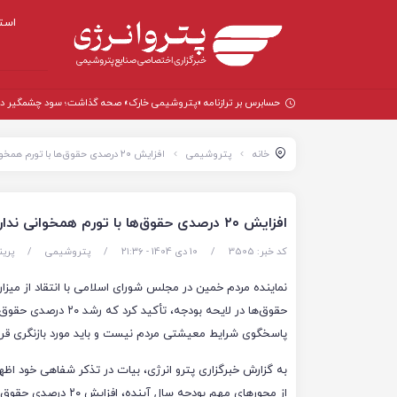
است
حسابرس بر ترازنامه «پتروشیمی خارک» صحه گذاشت؛ سود چشمگیر در سال
خانه
پتروشیمی
افزایش ۲۰ درصدی حقوق‌ها با تورم همخوانی ندارد / لزوم بازنگری در فشار مالیاتی بودجه
افزایش ۲۰ درصدی حقوق‌ها با تورم همخوانی ندارد / لزوم بازنگری در فشار مالیاتی بودجه
کد خبر: 3505
/
10 دی 1404 - ۲۱:۳۶
/
پتروشیمی
/
پری
نماینده مردم خمین در مجلس شورای اسلامی با انتقاد از میزا
حقوق‌ها در لایحه بودجه، تأکید کرد که رش
پاسخگوی شرایط معیشتی مردم نیست و باید مورد بازنگری قرار
به گزارش خبرگزاری پترو انرژی، بیات در تذکر شفاهی خود اظه
از محورهای مهم بودجه سال آینده، ا