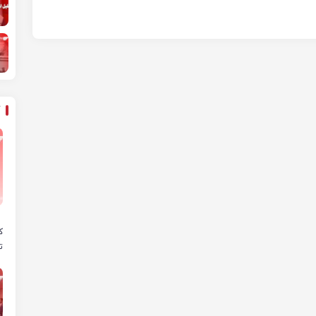
ه
ک
ت
ص
پ