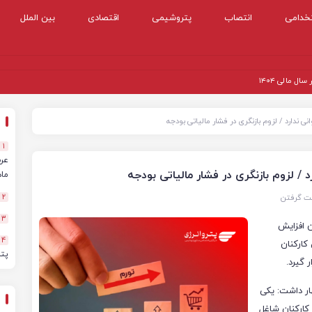
خدامی
انتصاب
پتروشیمی
اقتصادی
بین الملل
 مالی ۱۴۰۴
1
ماهه
نت گرفتن
2
3
ن افزایش
4
د ۲۰ درصدی حقوق کارکنان
پت
 گیرد.
ار داشت: یکی
فزایش ۲۰ درصدی حقوق کارکنان شاغل