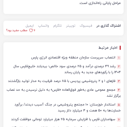
مراحل پایانی راه‌اندازی است.
اشتراک گذاری در
فیسبوک
توییتر
تلگرام
واتساپ
ایمیل
6
مطلب مفید بود؟
اخبار مرتبط
انتصاب سرپرست سازمان منطقه ویژه اقتصادی انرژی پارس
1
رشد ۴۹ درصدی درآمد و ۲۵ درصدی سود خالص؛ بیدبلند خلیج‌فارس سال
2
۱۴۰۴ را با رکوردهای جدید به پایان رساند
فازهای ۱ و ۲ پتروشیمی پردیس با ۸۵ درصد ظرفیت به مدار تولید بازگشتند
3
مجمع عمومی عادی به‌طور فوق‌العاده «فارس» به دلیل نرسیدن به حد نصاب
4
برگزار نشد
استاندار خوزستان: ۱۰ مجتمع پتروشیمی در جنگ آسیب دیدند/ برآورد
5
خسارت‌ها به ۵۰ همت و ۴ میلیارد دلار رسید
سهامداران فارس با افزایش سرمایه ۲۵ هزار میلیارد تومانی موافقت کردند
6