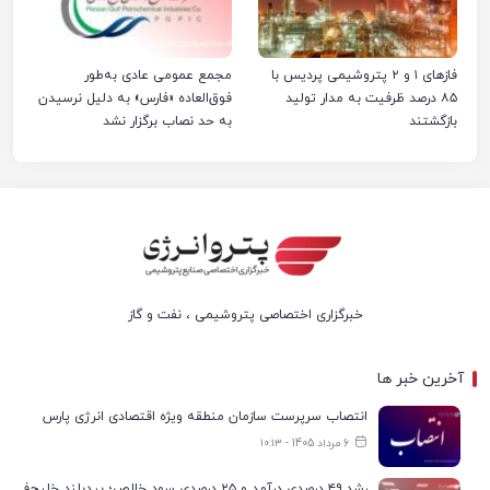
فازهای ۱ و ۲ پتروشیمی پردیس با
مجمع عمومی عادی به‌طور
۸۵ درصد ظرفیت به مدار تولید
فوق‌العاده «فارس» به دلیل نرسیدن
بازگشتند
به حد نصاب برگزار نشد
خبرگزاری اختصاصی پتروشیمی ، نفت و گاز
آخرین خبر ها
انتصاب سرپرست سازمان منطقه ویژه اقتصادی انرژی پارس
6 مرداد 1405 - ۱۰:۱۳
رشد ۴۹ درصدی درآمد و ۲۵ درصدی سود خالص؛ بیدبلند خلیج‌فارس سال ۱۴۰۴ را با رکوردهای جدید به پایان رساند