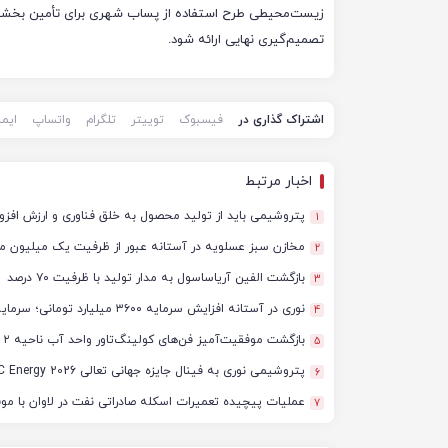
زیست‌محیطی طرح استفاده از پساب شهری برای تأمین بخشی 
تصمیم‌گیری نهایی ارائه شود.
اشتراک گذاری در
فیسبوک
توییتر
تلگرام
واتساپ
ایم
اخبار مرتبط
پتروشیمی باید از تولید محصول به خلق فناوری و ارزش افزو
1
مخازن سبز عسلویه در آستانه عبور از ظرفیت یک میلیون 
2
بازگشت الفین آریاساسول به مدار تولید با ظرفیت ۷۰ درصد
3
نوری در آستانه افزایش سرمایه ۳۶۰۰ میلیارد تومانی؛ سرمایه به ۹.۶ هزار میلیارد تومان می‌رسد
4
بازگشت موفقیت‌آمیز فن‌های کولینگ‌تاور واحد آب ناحیه ۲ فجر انرژی به مدار تولید
5
پتروشیمی نوری به فینال جایزه جهانی تعالی WPC Energy 2026 رسید
6
عملیات پیچیده تعمیرات اسکله صادراتی نفت در لاوان با مو
7