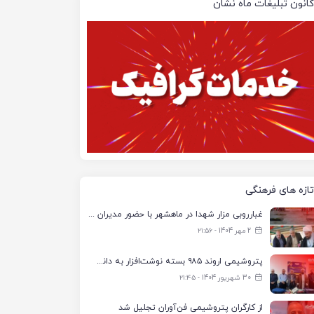
کانون تبلیغات ماه نشان
تازه های فرهنگی
غبارروبی مزار شهدا در ماهشهر با حضور مدیران پتروشیمی اروند و مسئولان شهری
2 مهر 1404 - ۲۱:۵۶
پتروشیمی اروند ۹۸۵ بسته نوشت‌افزار به دانش‌آموزان تحت پوشش کمیته امداد بندرماهشهر اهدا کرد
30 شهریور 1404 - ۲۱:۴۵
از کارگران پتروشیمی فن‌آوران تجلیل شد