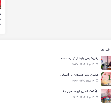
ب
د
خبر ها
پتروشیمی باید از تولید محصول به خلق فناوری و ارزش افزوده حرکت کند
18 مرداد 1405 - ۱۵:۳۰
مخازن سبز عسلویه در آستانه عبور از ظرفیت یک میلیون مترمکعب
18 مرداد 1405 - ۱۳:۳۴
بازگشت الفین آریاساسول به مدار تولید با ظرفیت ۷۰ درصد
18 مرداد 1405 - ۱۲:۲۹