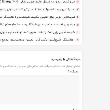
پتروشیمی نوری به فینال جایزه جهانی تعالی WPC Energy 2026 رسید
2
عملیات پیچیده تعمیرات اسکله صادراتی نفت در لاوان با مو
3
ضرب‌الاجل بورس برای تعیین تکلیف هیئت‌مدیره هلدینگ خل
4
پیام وزیر نفت به مناسبت روز خبرنگار; رسانه‌ها جلوه‌های ای
5
شایعه تغییر وزیر نفت رد شد؛ مدیریت هلدینگ خلیج فارس د
6
هلدینگ خلیج‌فارس تاکید کرد: تعیین اولویت‌بندی توزیع ب
7
دیدگاهتان را بنویسید
نشانی ایمیل شما منتشر نخواهد شد.
بخش‌های موردنیاز علامت‌گذاری شد
دیدگاه
*
نام
*