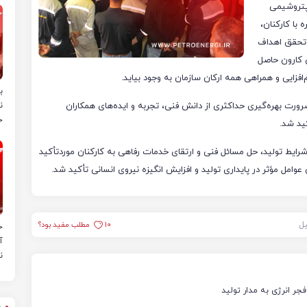
 پتروشیمی
 با کارکنان،
 تحقق اهداف
 کارون حاصل
زایی و همراهی همه ارکان سازمان به وجود بیاید.
ب
رورت بهره‌گیری حداکثری از دانش فنی، تجربه و ایده‌های همکاران
ن
خ
کید شد.
شرایط تولید، حل مسائل فنی و ارتقای خدمات رفاهی به کارکنان موردتأکید
عوامل مؤثر در پایداری تولید و افزایش انگیزه نیروی انسانی تأکید شد.
یل
10
مطلب مفید بود؟
ح
آ
ن