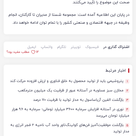
صحت این موضوع را تأیید می‌کنند.
در پایان این اطلاعیه آمده است: مجموعه شستا از مدیران تا کارکنان، انجام
وظیفه در جبهه اقتصادی و صنعتی کشور را با تمام توان ادامه خواهد داد.
اشتراک گذاری در
فیسبوک
توییتر
تلگرام
واتساپ
ایمیل
12
مطلب مفید بود؟
اخبار مرتبط
پتروشیمی باید از تولید محصول به خلق فناوری و ارزش افزوده حرکت کند
1
مخازن سبز عسلویه در آستانه عبور از ظرفیت یک میلیون مترمکعب
2
بازگشت الفین آریاساسول به مدار تولید با ظرفیت ۷۰ درصد
3
نوری در آستانه افزایش سرمایه ۳۶۰۰ میلیارد تومانی؛ سرمایه به ۹.۶ هزار
4
میلیارد تومان می‌رسد
بازگشت موفقیت‌آمیز فن‌های کولینگ‌تاور واحد آب ناحیه ۲ فجر انرژی به
5
مدار تولید