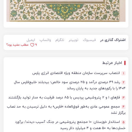
اشتراک گذاری در
فیسبوک
توییتر
تلگرام
واتساپ
ایمیل
9
مطلب مفید بود؟
اخبار مرتبط
انتصاب سرپرست سازمان منطقه ویژه اقتصادی انرژی پارس
1
رشد ۴۹ درصدی درآمد و ۲۵ درصدی سود خالص؛ بیدبلند خلیج‌فارس سال
2
۱۴۰۴ را با رکوردهای جدید به پایان رساند
فازهای ۱ و ۲ پتروشیمی پردیس با ۸۵ درصد ظرفیت به مدار تولید بازگشتند
3
مجمع عمومی عادی به‌طور فوق‌العاده «فارس» به دلیل نرسیدن به حد نصاب
4
برگزار نشد
استاندار خوزستان: ۱۰ مجتمع پتروشیمی در جنگ آسیب دیدند/ برآورد
5
خسارت‌ها به ۵۰ همت و ۴ میلیارد دلار رسید