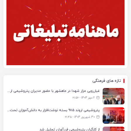
تازه های فرهنگی
غبارروبی مزار شهدا در ماهشهر با حضور مدیران پتروشیمی اروند و مسئولان شهری
2 مهر 1404 - ۲۱:۵۶
پتروشیمی اروند ۹۸۵ بسته نوشت‌افزار به دانش‌آموزان تحت پوشش کمیته امداد بندرماهشهر اهدا کرد
30 شهریور 1404 - ۲۱:۴۵
از کارگران پتروشیمی فن‌آوران تجلیل شد