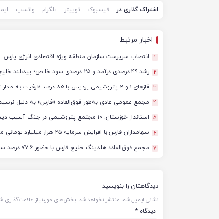
اشتراک گذاری در
فیسبوک
توییتر
تلگرام
واتساپ
ایم
اخبار مرتبط
انتصاب سرپرست سازمان منطقه ویژه اقتصادی انرژی پارس
1
رشد ۴۹ درصدی درآمد و ۲۵ درصدی سود خالص؛ بیدبلند خلیج‌فارس سال ۱۴۰۴ را با رکوردهای جدید به پایان رساند
2
فازهای ۱ و ۲ پتروشیمی پردیس با ۸۵ درصد ظرفیت به مدار تولید بازگشتند
3
مجمع عمومی عادی به‌طور فوق‌العاده «فارس» به دلیل نرسید
4
استاندار خوزستان: ۱۰ مجتمع پتروشیمی در جنگ آسیب دیدند/ برآورد خسارت‌ها به ۵۰ همت و ۴ میلیارد دلار رسید
5
سهامداران فارس با افزایش سرمایه ۲۵ هزار میلیارد تومانی موافقت کردند
6
مجمع فوق‌العاده هلدینگ خلیج فارس با حضور ۷۷.۶ درصد سهامداران آغاز شد
7
دیدگاهتان را بنویسید
نشانی ایمیل شما منتشر نخواهد شد.
بخش‌های موردنیاز علامت‌گذاری شد
دیدگاه
*