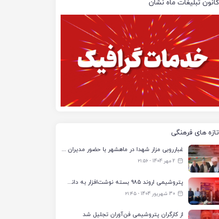
کانون تبلیغات ماه نشان
تازه های فرهنگی
غبارروبی مزار شهدا در ماهشهر با حضور مدیران پتروشیمی اروند و مسئولان شهری
2 مهر 1404 - ۲۱:۵۶
پتروشیمی اروند ۹۸۵ بسته نوشت‌افزار به دانش‌آموزان تحت پوشش کمیته امداد بندرماهشهر اهدا کرد
30 شهریور 1404 - ۲۱:۴۵
از کارگران پتروشیمی فن‌آوران تجلیل شد