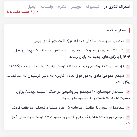
اشتراک گذاری در
فیسبوک
توییتر
تلگرام
واتساپ
ایمیل
6
مطلب مفید بود؟
اخبار مرتبط
انتصاب سرپرست سازمان منطقه ویژه اقتصادی انرژی پارس
1
رشد ۴۹ درصدی درآمد و ۲۵ درصدی سود خالص؛ بیدبلند خلیج‌فارس سال
2
۱۴۰۴ را با رکوردهای جدید به پایان رساند
فازهای ۱ و ۲ پتروشیمی پردیس با ۸۵ درصد ظرفیت به مدار تولید بازگشتند
3
مجمع عمومی عادی به‌طور فوق‌العاده «فارس» به دلیل نرسیدن به حد نصاب
4
برگزار نشد
استاندار خوزستان: ۱۰ مجتمع پتروشیمی در جنگ آسیب دیدند/ برآورد
5
خسارت‌ها به ۵۰ همت و ۴ میلیارد دلار رسید
سهامداران فارس با افزایش سرمایه ۲۵ هزار میلیارد تومانی موافقت کردند
6
مجمع فوق‌العاده هلدینگ خلیج فارس با حضور ۷۷.۶ درصد سهامداران آغاز
7
شد