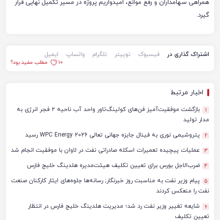
همراهی سهامداران و رفع موانع، امیدواریم پروژه در مسیر تکمیل نهایی قرار
گیرد.
اشتراک گذاری در
فیسبوک
توییتر
تلگرام
واتساپ
ایمیل
10
مطلب مفید بود؟
اخبار مرتبط
بازگشت موفقیت‌آمیز فن‌های کولینگ‌تاور واحد آب ناحیه ۲ فجر انرژی به
1
مدار تولید
پتروشیمی نوری به فینال جایزه جهانی تعالی WPC Energy 2026 رسید
2
عملیات پیچیده تعمیرات اسکله صادراتی نفت در لاوان با موفقیت انجام شد
3
ضرب‌الاجل بورس برای تعیین تکلیف هیئت‌مدیره هلدینگ خلیج فارس
4
پیام وزیر نفت به مناسبت روز خبرنگار; رسانه‌ها جلوه‌های ایثار کارکنان صنعت
5
نفت را منعکس کردند
شایعه تغییر وزیر نفت رد شد؛ مدیریت هلدینگ خلیج فارس در انتظار
6
تعیین تکلیف