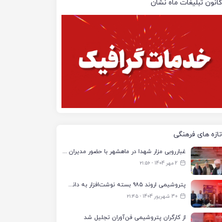
کانون تبلیغات ماه نشان
تازه های فرهنگی
غبارروبی مزار شهدا در ماهشهر با حضور مدیران پتروشیمی اروند و مسئولان شهری
2 مهر 1404 - ۲۱:۵۶
پتروشیمی اروند ۹۸۵ بسته نوشت‌افزار به دانش‌آموزان تحت پوشش کمیته امداد بندرماهشهر اهدا کرد
30 شهریور 1404 - ۲۱:۴۵
از کارگران پتروشیمی فن‌آوران تجلیل شد