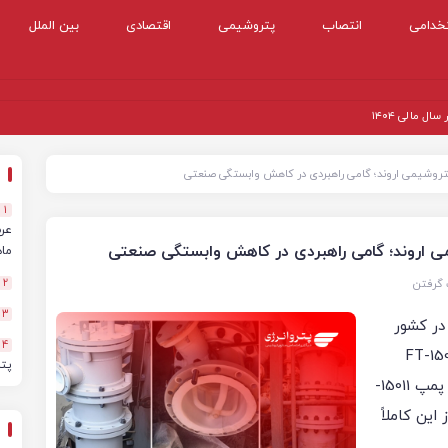
خدامی
انتصاب
پتروشیمی
اقتصادی
بین الملل
 مالی ۱۴۰۴
1
ماهه
 گرفتن
2
3
در کشور
4
موفق به طراحی و ساخت فیلتر فرآیندی حساس 15003-FT
پت
شدند؛ تجهیزی کلیدی که نقش مهمی در حفاظت از پمپ 15011-
1 دارد و پیش از این کاملاً