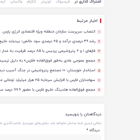
اشتراک گذاری در
فیسبوک
توییتر
تلگرام
واتساپ
ایم
اخبار مرتبط
انتصاب سرپرست سازمان منطقه ویژه اقتصادی انرژی پارس
1
رشد ۴۹ درصدی درآمد و ۲۵ درصدی سود خالص؛ بیدبلند خلیج‌فارس سال ۱۴۰۴ را با رکوردهای جدید به پایان رساند
2
فازهای ۱ و ۲ پتروشیمی پردیس با ۸۵ درصد ظرفیت به مدار تولید بازگشتند
3
مجمع عمومی عادی به‌طور فوق‌العاده «فارس» به دلیل نرسید
4
استاندار خوزستان: ۱۰ مجتمع پتروشیمی در جنگ آسیب دیدند/ برآورد خسارت‌ها به ۵۰ همت و ۴ میلیارد دلار رسید
5
سهامداران فارس با افزایش سرمایه ۲۵ هزار میلیارد تومانی موافقت کردند
6
مجمع فوق‌العاده هلدینگ خلیج فارس با حضور ۷۷.۶ درصد سهامداران آغاز شد
7
دیدگاهتان را بنویسید
نشانی ایمیل شما منتشر نخواهد شد.
بخش‌های موردنیاز علامت‌گذاری شد
دیدگاه
*