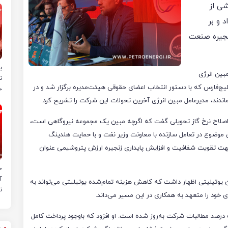
شی از
د و بر
نجیره صنعت
ب
مبین انرژی
ن
ج‌فارس که با دستور انتخاب اعضای حقوقی هیئت‌مدیره برگزار شد و در
خ
دند، مدیرعامل مبین انرژی آخرین تحولات این شرکت را تشریح کرد.
ی اصلاح نرخ گاز تحویلی گفت که اگرچه مبین یک مجموعه نیروگاهی است،
موضوع در تعامل سازنده با معاونت وزیر نفت و با حمایت هلدینگ
جهت تقویت شفافیت و افزایش پایداری زنجیره ارزش پتروشیمی عنوان
ح
آ
 یوتیلیتی اظهار داشت که کاهش هزینه تمام‌شده یوتیلیتی می‌تواند به
ن
خود را متعهد به همکاری در این مسیر می‌داند.
در بخش مالی، نجفی اعلام کرد که طی سه ماه اخیر حدود ۵۰ درصد مطالبات شرکت به‌روز شده است. او افزود که باوجود پرداخت کامل