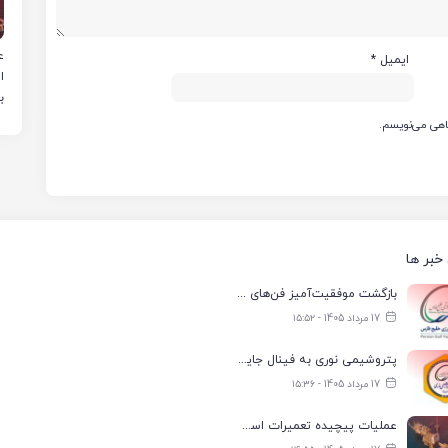
ع
ایمیل
*
ا
ب
گاهی می‌نویسم.
خبر ها
بازگشت موفقیت‌آمیز فن‌های کولینگ‌تاور واحد آب ناحیه ۲ فجر انرژی به مدار تولید
17 مرداد 1405 - ۱۵:۵۲
پتروشیمی نوری به فینال جایزه جهانی تعالی WPC Energy 2026 رسید
17 مرداد 1405 - ۱۵:۳۶
عملیات پیچیده تعمیرات اسکله صادراتی نفت در لاوان با موفقیت انجام شد