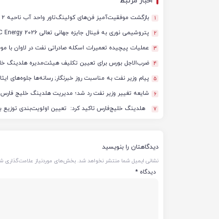
اخبار مرتبط
بازگشت موفقیت‌آمیز فن‌های کولینگ‌تاور واحد آب ناحیه ۲ فجر انرژی به مدار تولید
1
پتروشیمی نوری به فینال جایزه جهانی تعالی WPC Energy 2026 رسید
2
عملیات پیچیده تعمیرات اسکله صادراتی نفت در لاوان با مو
3
ضرب‌الاجل بورس برای تعیین تکلیف هیئت‌مدیره هلدینگ خل
4
پیام وزیر نفت به مناسبت روز خبرنگار; رسانه‌ها جلوه‌های ای
5
شایعه تغییر وزیر نفت رد شد؛ مدیریت هلدینگ خلیج فارس د
6
هلدینگ خلیج‌فارس تاکید کرد: تعیین اولویت‌بندی توزیع ب
7
دیدگاهتان را بنویسید
نشانی ایمیل شما منتشر نخواهد شد.
بخش‌های موردنیاز علامت‌گذاری شد
دیدگاه
*