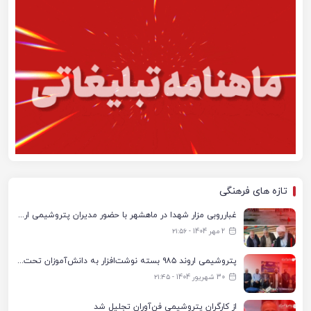
تازه های فرهنگی
غبارروبی مزار شهدا در ماهشهر با حضور مدیران پتروشیمی اروند و مسئولان شهری
2 مهر 1404 - ۲۱:۵۶
پتروشیمی اروند ۹۸۵ بسته نوشت‌افزار به دانش‌آموزان تحت پوشش کمیته امداد بندرماهشهر اهدا کرد
30 شهریور 1404 - ۲۱:۴۵
از کارگران پتروشیمی فن‌آوران تجلیل شد