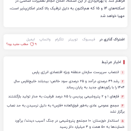
فراهم کند. با بهره‌برداری از این اسکله، امکان انجام تعمیرات اساسی در
اسکله‌های ۱۴ و ۱۵ که هم‌اکنون به دلیل ترافیک بالا کمتر امکان‌پذیر است،
مهیا خواهد شد
اشتراک گذاری در
فیسبوک
توییتر
تلگرام
واتساپ
ایمیل
9
مطلب مفید بود؟
اخبار مرتبط
انتصاب سرپرست سازمان منطقه ویژه اقتصادی انرژی پارس
1
رشد ۴۹ درصدی درآمد و ۲۵ درصدی سود خالص؛ بیدبلند خلیج‌فارس سال
2
۱۴۰۴ را با رکوردهای جدید به پایان رساند
فازهای ۱ و ۲ پتروشیمی پردیس با ۸۵ درصد ظرفیت به مدار تولید بازگشتند
3
مجمع عمومی عادی به‌طور فوق‌العاده «فارس» به دلیل نرسیدن به حد نصاب
4
برگزار نشد
استاندار خوزستان: ۱۰ مجتمع پتروشیمی در جنگ آسیب دیدند/ برآورد
5
خسارت‌ها به ۵۰ همت و ۴ میلیارد دلار رسید