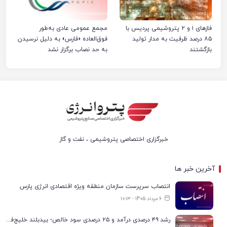
فازهای ۱ و ۲ پتروشیمی پردیس با
مجمع عمومی عادی به‌طور
۸۵ درصد ظرفیت به مدار تولید
فوق‌العاده «فارس» به دلیل نرسیدن
بازگشتند
به حد نصاب برگزار نشد
خبرگزاری اختصاصی پتروشیمی ، نفت و گاز
آخرین خبر ها
انتصاب سرپرست سازمان منطقه ویژه اقتصادی انرژی پارس
6 مرداد 1405 - ۱۰:۱۳
رشد ۴۹ درصدی درآمد و ۲۵ درصدی سود خالص؛ بیدبلند خلیج‌فارس سال ۱۴۰۴ را با رکوردهای جدید به پایان رساند