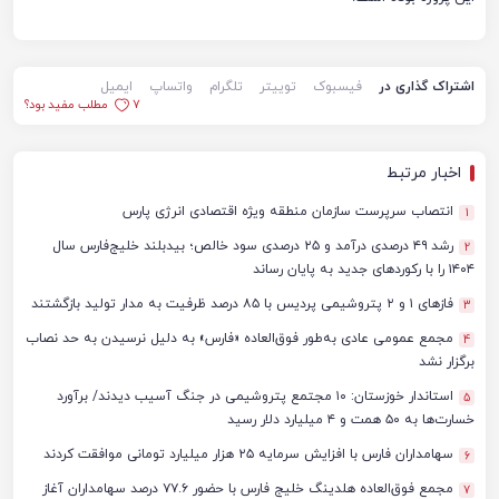
اشتراک گذاری در
فیسبوک
توییتر
تلگرام
واتساپ
ایمیل
7
مطلب مفید بود؟
اخبار مرتبط
انتصاب سرپرست سازمان منطقه ویژه اقتصادی انرژی پارس
1
رشد ۴۹ درصدی درآمد و ۲۵ درصدی سود خالص؛ بیدبلند خلیج‌فارس سال
2
۱۴۰۴ را با رکوردهای جدید به پایان رساند
فازهای ۱ و ۲ پتروشیمی پردیس با ۸۵ درصد ظرفیت به مدار تولید بازگشتند
3
مجمع عمومی عادی به‌طور فوق‌العاده «فارس» به دلیل نرسیدن به حد نصاب
4
برگزار نشد
استاندار خوزستان: ۱۰ مجتمع پتروشیمی در جنگ آسیب دیدند/ برآورد
5
خسارت‌ها به ۵۰ همت و ۴ میلیارد دلار رسید
سهامداران فارس با افزایش سرمایه ۲۵ هزار میلیارد تومانی موافقت کردند
6
مجمع فوق‌العاده هلدینگ خلیج فارس با حضور ۷۷.۶ درصد سهامداران آغاز
7