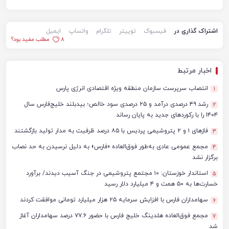
اشتراک گذاری در
فیسبوک
توییتر
تلگرام
واتساپ
ایمیل
8
مطلب مفید بود؟
اخبار مرتبط
انتصاب سرپرست سازمان منطقه ویژه اقتصادی انرژی پارس
1
رشد ۴۹ درصدی درآمد و ۲۵ درصدی سود خالص؛ بیدبلند خلیج‌فارس سال
2
۱۴۰۴ را با رکوردهای جدید به پایان رساند
فازهای ۱ و ۲ پتروشیمی پردیس با ۸۵ درصد ظرفیت به مدار تولید بازگشتند
3
مجمع عمومی عادی به‌طور فوق‌العاده «فارس» به دلیل نرسیدن به حد نصاب
4
برگزار نشد
استاندار خوزستان: ۱۰ مجتمع پتروشیمی در جنگ آسیب دیدند/ برآورد
5
خسارت‌ها به ۵۰ همت و ۴ میلیارد دلار رسید
سهامداران فارس با افزایش سرمایه ۲۵ هزار میلیارد تومانی موافقت کردند
6
مجمع فوق‌العاده هلدینگ خلیج فارس با حضور ۷۷.۶ درصد سهامداران آغاز
7
شد