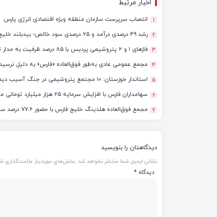
اخبار مرتبط
انتصاب سرپرست سازمان منطقه ویژه اقتصادی انرژی پارس
1
رشد ۴۹ درصدی درآمد و ۲۵ درصدی سود خالص؛ بیدبلند خلیج‌فارس سال ۱۴۰۴ را با رکوردهای جدید به پایان رساند
2
فازهای ۱ و ۲ پتروشیمی پردیس با ۸۵ درصد ظرفیت به مدار تولید بازگشتند
3
مجمع عمومی عادی به‌طور فوق‌العاده «فارس» به دلیل نرسید
4
استاندار خوزستان: ۱۰ مجتمع پتروشیمی در جنگ آسیب دیدند/ برآورد خسارت‌ها به ۵۰ همت و ۴ میلیارد دلار رسید
5
سهامداران فارس با افزایش سرمایه ۲۵ هزار میلیارد تومانی موافقت کردند
6
مجمع فوق‌العاده هلدینگ خلیج فارس با حضور ۷۷.۶ درصد سهامداران آغاز شد
7
دیدگاهتان را بنویسید
نشانی ایمیل شما منتشر نخواهد شد.
بخش‌های موردنیاز علامت‌گذاری شد
دیدگاه
*