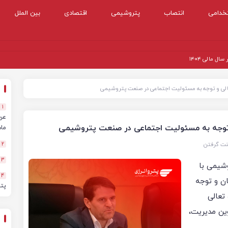
خدامی
انتصاب
پتروشیمی
اقتصادی
بین الملل
 مالی ۱۴۰۴
1
ماهه
نت گرفتن
2
3
شیمی با
4
ن و توجه
پت
تعالی
ین مدیریت،