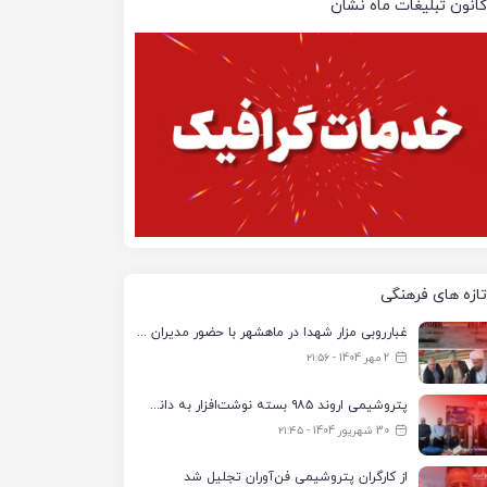
کانون تبلیغات ماه نشان
تازه های فرهنگی
غبارروبی مزار شهدا در ماهشهر با حضور مدیران پتروشیمی اروند و مسئولان شهری
2 مهر 1404 - ۲۱:۵۶
پتروشیمی اروند ۹۸۵ بسته نوشت‌افزار به دانش‌آموزان تحت پوشش کمیته امداد بندرماهشهر اهدا کرد
30 شهریور 1404 - ۲۱:۴۵
از کارگران پتروشیمی فن‌آوران تجلیل شد