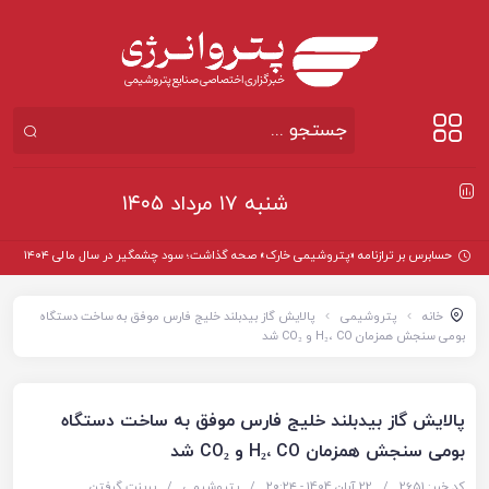
شنبه ۱۷ مرداد ۱۴۰۵
حسابرس بر ترازنامه «پتروشیمی خارک» صحه گذاشت؛ سود چشمگیر در سال مالی ۱۴۰۴
خانه
پتروشیمی
پالایش گاز بیدبلند خلیج فارس موفق به ساخت دستگاه
بومی سنجش همزمان H₂، CO و CO₂ شد
پالایش گاز بیدبلند خلیج فارس موفق به ساخت دستگاه
بومی سنجش همزمان H₂، CO و CO₂ شد
کد خبر: 2651
/
22 آبان 1404 - ۲۰:۲۴
/
پتروشیمی
/
پرینت گرفتن