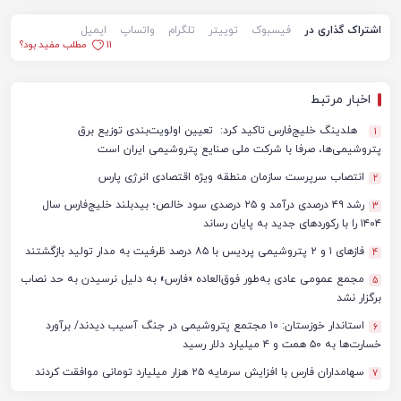
اشتراک گذاری در
فیسبوک
توییتر
تلگرام
واتساپ
ایمیل
11
مطلب مفید بود؟
اخبار مرتبط
هلدینگ خلیج‌فارس تاکید کرد: تعیین اولویت‌بندی توزیع برق
1
پتروشیمی‌ها، صرفا با شرکت ملی صنایع پتروشیمی ایران است
انتصاب سرپرست سازمان منطقه ویژه اقتصادی انرژی پارس
2
رشد ۴۹ درصدی درآمد و ۲۵ درصدی سود خالص؛ بیدبلند خلیج‌فارس سال
3
۱۴۰۴ را با رکوردهای جدید به پایان رساند
فازهای ۱ و ۲ پتروشیمی پردیس با ۸۵ درصد ظرفیت به مدار تولید بازگشتند
4
مجمع عمومی عادی به‌طور فوق‌العاده «فارس» به دلیل نرسیدن به حد نصاب
5
برگزار نشد
استاندار خوزستان: ۱۰ مجتمع پتروشیمی در جنگ آسیب دیدند/ برآورد
6
خسارت‌ها به ۵۰ همت و ۴ میلیارد دلار رسید
سهامداران فارس با افزایش سرمایه ۲۵ هزار میلیارد تومانی موافقت کردند
7