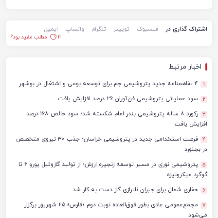
اشتراک گذاری در
فیسبوک
توییتر
تلگرام
واتساپ
ایمیل
11
مطلب مفید بود؟
اخبار مرتبط
۴ تفاهمنامه جدید پتروشیمی جم برای توسعه بومی و اشتغال در بوشهر
1
سود عملیاتی پتروشیمی فن‌آوران ۲۶ درصد افزایش یافت
2
رکورد ۸ ساله پتروشیمی بندر امام شکسته شد؛ سود خالص ۱۶۸ درصد
3
افزایش یافت
فرصت استخدامی جدید در پتروشیمی خراسان؛ جذب ۳۰ نیروی متخصص
4
در بجنورد
پتروشیمی نوری در مسیر توسعه زنجیره ارزش؛ از تولید گازوئیل یورو ۶ تا
5
گوگرد میکرونیزه
حفاری شمال برای جبران ناترازی گاز دست به کار شد
6
مجمع‌عمومی عادی بطور فوق‌العاده نوبت دوم «فارس» ۲۵ شهریور برگزار
7
می‌شود