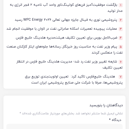
بازگشت موفقیت‌آمیز فن‌های کولینگ‌تاور واحد آب ناحیه ۲ فجر انرژی به
1
مدار تولید
پتروشیمی نوری به فینال جایزه جهانی تعالی WPC Energy 2026 رسید
2
عملیات پیچیده تعمیرات اسکله صادراتی نفت در لاوان با موفقیت انجام شد
3
ضرب‌الاجل بورس برای تعیین تکلیف هیئت‌مدیره هلدینگ خلیج فارس
4
پیام وزیر نفت به مناسبت روز خبرنگار; رسانه‌ها جلوه‌های ایثار کارکنان صنعت
5
نفت را منعکس کردند
شایعه تغییر وزیر نفت رد شد؛ مدیریت هلدینگ خلیج فارس در انتظار
6
تعیین تکلیف
هلدینگ خلیج‌فارس تاکید کرد: تعیین اولویت‌بندی توزیع برق
7
پتروشیمی‌ها، صرفا با شرکت ملی صنایع پتروشیمی ایران است
دیدگاهتان را بنویسید
نشانی ایمیل شما منتشر نخواهد شد.
بخش‌های موردنیاز علامت‌گذاری شده‌اند
*
دیدگاه
*