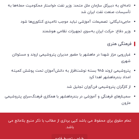
نامه‌ای به دبیرکل سازمان ملل متحد: وزیر نفت خواستار محکومیت حمله‌ها به
تأسیسات صنعت نفت ایران شد
حاجی‌دلیگانی: تصمیمات آموزشی نباید موجب ناامیدی کنکوری‌ها شود
وزیر دفاع: حرکت ایران به‌سوی تجهیزات نظامی هوشمند
فرهنگی هنری
غبارروبی مزار شهدا در ماهشهر با حضور مدیران پتروشیمی اروند و مسئولان
شهری
پتروشیمی اروند ۹۸۵ بسته نوشت‌افزار به دانش‌آموزان تحت پوشش کمیته
امداد بندرماهشهر اهدا کرد
از کارگران پتروشیمی فن‌آوران تجلیل شد
سمینارهای فرهنگی و آموزشی در بندرماهشهر با همکاری فرهنگ‌سرای پتروشیمی
مارون
تمام حقوق برای محفوظ می باشد کپی برداری از مطالب با ذکر منبع بلامانع می
باشد.
طراحی توسط فامو