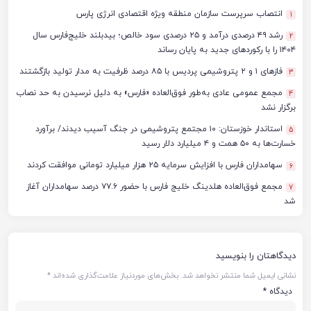
انتصاب سرپرست سازمان منطقه ویژه اقتصادی انرژی پارس
1
رشد ۴۹ درصدی درآمد و ۲۵ درصدی سود خالص؛ بیدبلند خلیج‌فارس سال
2
۱۴۰۴ را با رکوردهای جدید به پایان رساند
فازهای ۱ و ۲ پتروشیمی پردیس با ۸۵ درصد ظرفیت به مدار تولید بازگشتند
3
مجمع عمومی عادی به‌طور فوق‌العاده «فارس» به دلیل نرسیدن به حد نصاب
4
برگزار نشد
استاندار خوزستان: ۱۰ مجتمع پتروشیمی در جنگ آسیب دیدند/ برآورد
5
خسارت‌ها به ۵۰ همت و ۴ میلیارد دلار رسید
سهامداران فارس با افزایش سرمایه ۲۵ هزار میلیارد تومانی موافقت کردند
6
مجمع فوق‌العاده هلدینگ خلیج فارس با حضور ۷۷.۶ درصد سهامداران آغاز
7
شد
دیدگاهتان را بنویسید
نشانی ایمیل شما منتشر نخواهد شد.
بخش‌های موردنیاز علامت‌گذاری شده‌اند
*
دیدگاه
*