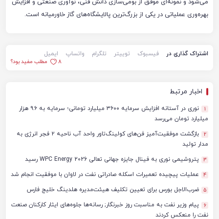
می‌شود و نمونه‌ای موفق از بومی‌سازی دانش فنی، نوآوری صنعتی و افزایش
بهره‌وری عملیاتی در یکی از بزرگ‌ترین پالایشگاه‌های گاز خاورمیانه است.
اشتراک گذاری در
فیسبوک
توییتر
تلگرام
واتساپ
ایمیل
8
مطلب مفید بود؟
اخبار مرتبط
نوری در آستانه افزایش سرمایه ۳۶۰۰ میلیارد تومانی؛ سرمایه به ۹.۶ هزار
1
میلیارد تومان می‌رسد
بازگشت موفقیت‌آمیز فن‌های کولینگ‌تاور واحد آب ناحیه ۲ فجر انرژی به
2
مدار تولید
پتروشیمی نوری به فینال جایزه جهانی تعالی WPC Energy 2026 رسید
3
عملیات پیچیده تعمیرات اسکله صادراتی نفت در لاوان با موفقیت انجام شد
4
ضرب‌الاجل بورس برای تعیین تکلیف هیئت‌مدیره هلدینگ خلیج فارس
5
پیام وزیر نفت به مناسبت روز خبرنگار; رسانه‌ها جلوه‌های ایثار کارکنان صنعت
6
نفت را منعکس کردند