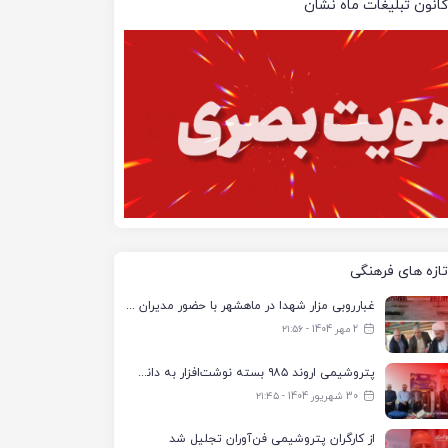
کانون تبلیغات ماه نشان
تازه های فرهنگی
غبارروبی مزار شهدا در ماهشهر با حضور مدیران پتروشیمی اروند و مسئولان شهری
2 مهر 1404 - ۲۱:۵۶
پتروشیمی اروند ۹۸۵ بسته نوشت‌افزار به دانش‌آموزان تحت پوشش کمیته امداد بندرماهشهر اهدا کرد
30 شهریور 1404 - ۲۱:۴۵
از کارگران پتروشیمی فن‌آوران تجلیل شد