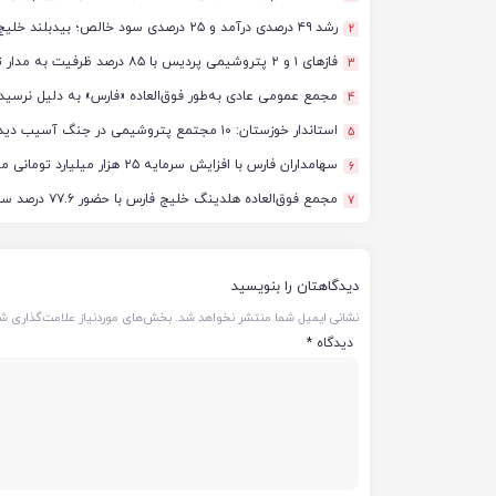
رشد ۴۹ درصدی درآمد و ۲۵ درصدی سود خالص؛ بیدبلند خلیج‌فارس سال ۱۴۰۴ را با رکوردهای جدید به پایان رساند
2
فازهای ۱ و ۲ پتروشیمی پردیس با ۸۵ درصد ظرفیت به مدار تولید بازگشتند
3
مجمع عمومی عادی به‌طور فوق‌العاده «فارس» به دلیل نرسید
4
استاندار خوزستان: ۱۰ مجتمع پتروشیمی در جنگ آسیب دیدند/ برآورد خسارت‌ها به ۵۰ همت و ۴ میلیارد دلار رسید
5
سهامداران فارس با افزایش سرمایه ۲۵ هزار میلیارد تومانی موافقت کردند
6
مجمع فوق‌العاده هلدینگ خلیج فارس با حضور ۷۷.۶ درصد سهامداران آغاز شد
7
دیدگاهتان را بنویسید
نشانی ایمیل شما منتشر نخواهد شد.
بخش‌های موردنیاز علامت‌گذاری شد
دیدگاه
*