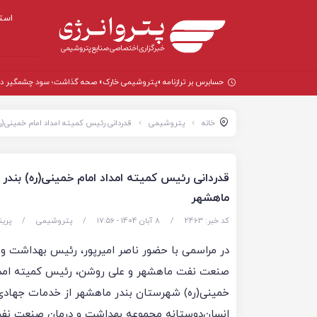
است
حسابرس بر ترازنامه «پتروشیمی خارک» صحه گذاشت؛ سود چشمگیر در سال
خانه
پتروشیمی
قدردانی رئیس کمیته امداد امام خمینی(ر
قدردانی رئیس کمیته امداد امام خمینی(ره) بند
ماهشهر
کد خبر: 2463
/
8 آبان 1404 - ۱۷:۵۶
/
پتروشیمی
/
پری
در مراسمی با حضور ناصر امیرپور، رئیس بهداشت و 
صنعت نفت ماهشهر و علی روشن، رئیس کمیته امدا
خمینی(ره) شهرستان بندر ماهشهر از خدمات جهادی
انسان‌دوستانه مجموعه بهداشت و درمان صنعت نف