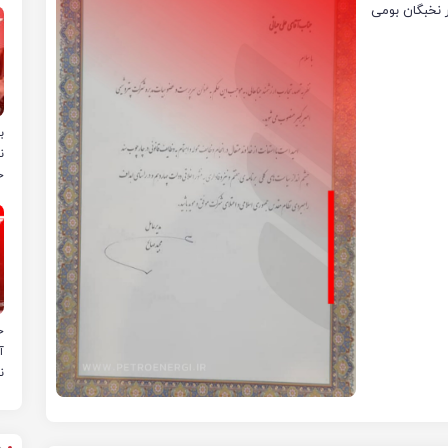
 نخبگان بومی
ب
ن
خ
ح
آ
ن