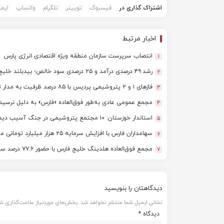
اشتراک گذاری در
فیسبوک
توییتر
تلگرام
واتساپ
ایم
اخبار مرتبط
انتصاب سرپرست سازمان منطقه ویژه اقتصادی انرژی پارس
1
رشد ۴۹ درصدی درآمد و ۲۵ درصدی سود خالص؛ بیدبلند خلیج‌فارس سال ۱۴۰۴ را با رکوردهای جدید به پایان رساند
2
فازهای ۱ و ۲ پتروشیمی پردیس با ۸۵ درصد ظرفیت به مدار تولید بازگشتند
3
مجمع عمومی عادی به‌طور فوق‌العاده «فارس» به دلیل نرسید
4
استاندار خوزستان: ۱۰ مجتمع پتروشیمی در جنگ آسیب دیدند/ برآورد خسارت‌ها به ۵۰ همت و ۴ میلیارد دلار رسید
5
سهامداران فارس با افزایش سرمایه ۲۵ هزار میلیارد تومانی موافقت کردند
6
مجمع فوق‌العاده هلدینگ خلیج فارس با حضور ۷۷.۶ درصد سهامداران آغاز شد
7
دیدگاهتان را بنویسید
نشانی ایمیل شما منتشر نخواهد شد.
بخش‌های موردنیاز علامت‌گذاری شد
دیدگاه
*