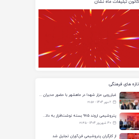
کانون تبلیغات ماه نشان
تازه های فرهنگی
غبارروبی مزار شهدا در ماهشهر با حضور مدیران پتروشیمی اروند و مسئولان شهری
2 مهر 1404 - ۲۱:۵۶
پتروشیمی اروند ۹۸۵ بسته نوشت‌افزار به دانش‌آموزان تحت پوشش کمیته امداد بندرماهشهر اهدا کرد
30 شهریور 1404 - ۲۱:۴۵
از کارگران پتروشیمی فن‌آوران تجلیل شد