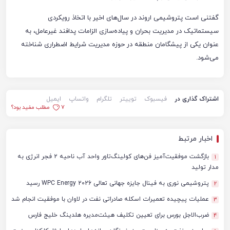
گفتنی است پتروشیمی اروند در سال‌های اخیر با اتخاذ رویکردی
سیستماتیک در مدیریت بحران و پیاده‌سازی الزامات پدافند غیرعامل، به
عنوان یکی از پیشگامان منطقه در حوزه مدیریت شرایط اضطراری شناخته
می‌شود.
اشتراک گذاری در
فیسبوک
توییتر
تلگرام
واتساپ
ایمیل
7
مطلب مفید بود؟
اخبار مرتبط
بازگشت موفقیت‌آمیز فن‌های کولینگ‌تاور واحد آب ناحیه ۲ فجر انرژی به
1
مدار تولید
پتروشیمی نوری به فینال جایزه جهانی تعالی WPC Energy 2026 رسید
2
عملیات پیچیده تعمیرات اسکله صادراتی نفت در لاوان با موفقیت انجام شد
3
ضرب‌الاجل بورس برای تعیین تکلیف هیئت‌مدیره هلدینگ خلیج فارس
4