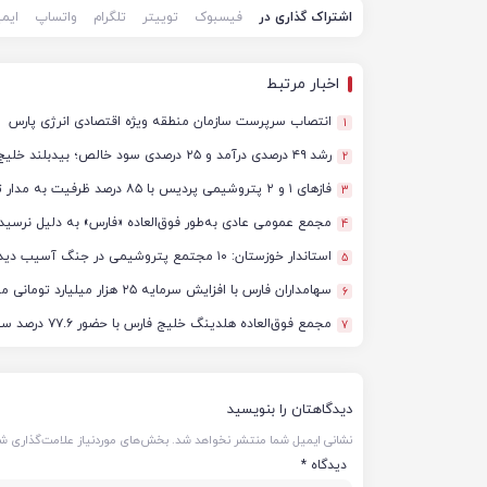
اشتراک گذاری در
فیسبوک
توییتر
تلگرام
واتساپ
ایم
اخبار مرتبط
انتصاب سرپرست سازمان منطقه ویژه اقتصادی انرژی پارس
1
رشد ۴۹ درصدی درآمد و ۲۵ درصدی سود خالص؛ بیدبلند خلیج‌فارس سال ۱۴۰۴ را با رکوردهای جدید به پایان رساند
2
فازهای ۱ و ۲ پتروشیمی پردیس با ۸۵ درصد ظرفیت به مدار تولید بازگشتند
3
مجمع عمومی عادی به‌طور فوق‌العاده «فارس» به دلیل نرسید
4
استاندار خوزستان: ۱۰ مجتمع پتروشیمی در جنگ آسیب دیدند/ برآورد خسارت‌ها به ۵۰ همت و ۴ میلیارد دلار رسید
5
سهامداران فارس با افزایش سرمایه ۲۵ هزار میلیارد تومانی موافقت کردند
6
مجمع فوق‌العاده هلدینگ خلیج فارس با حضور ۷۷.۶ درصد سهامداران آغاز شد
7
دیدگاهتان را بنویسید
نشانی ایمیل شما منتشر نخواهد شد.
بخش‌های موردنیاز علامت‌گذاری شد
دیدگاه
*