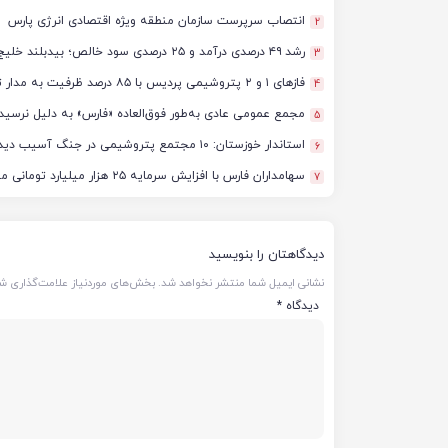
انتصاب سرپرست سازمان منطقه ویژه اقتصادی انرژی پارس
2
رشد ۴۹ درصدی درآمد و ۲۵ درصدی سود خالص؛ بیدبلند خلیج‌فارس سال ۱۴۰۴ را با رکوردهای جدید به پایان رساند
3
فازهای ۱ و ۲ پتروشیمی پردیس با ۸۵ درصد ظرفیت به مدار تولید بازگشتند
4
مجمع عمومی عادی به‌طور فوق‌العاده «فارس» به دلیل نرسید
5
استاندار خوزستان: ۱۰ مجتمع پتروشیمی در جنگ آسیب دیدند/ برآورد خسارت‌ها به ۵۰ همت و ۴ میلیارد دلار رسید
6
سهامداران فارس با افزایش سرمایه ۲۵ هزار میلیارد تومانی موافقت کردند
7
دیدگاهتان را بنویسید
نشانی ایمیل شما منتشر نخواهد شد.
بخش‌های موردنیاز علامت‌گذاری شد
دیدگاه
*