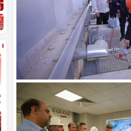
ه
ک
ت
ص
پ