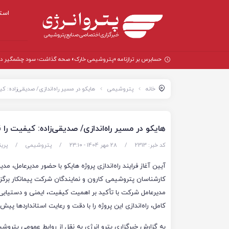
است
حسابرس بر ترازنامه «پتروشیمی خارک» صحه گذاشت؛ سود چشمگیر در سال
خانه
پتروشیمی
هایکو در مسیر راه‌اندازی/ صدیقی‌زاده: 
هایکو در مسیر راه‌اندازی/ صدیقی‌زاده: کیفیت ر
کد خبر: 2313
/
28 مهر 1404 - ۲۳:۱۰
/
پتروشیمی
/
پری
آیین آغاز فرایند راه‌اندازی پروژه هایکو با حضور مدیرعامل، مدیر
کارشناسان پتروشیمی کارون و نمایندگان شرکت پیمانکار برگزا
مدیرعامل شرکت با تأکید بر اهمیت کیفیت، ایمنی و دستیابی
کامل، راه‌اندازی این پروژه را با دقت و رعایت استانداردها پیش ب
به گزارش خبرگزاری پترو انرژی به نقل از روابط عمومی پتروش