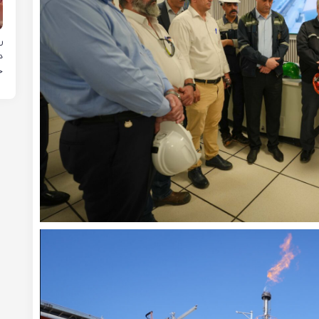
د
ر
ر