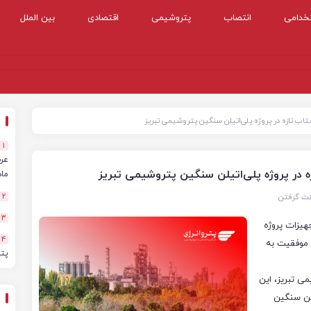
خدامی
انتصاب
پتروشیمی
اقتصادی
بین الملل
1
ماهه
نت گرفتن
2
3
هیزات پروژه
4
یمی تبریز، با وزنی بیش از ۳۳۰ تن با موفقیت به
پت
می تبریز، این
یلن سنگین