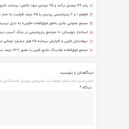
رشد ۴۹ درصدی درآمد و ۲۵ درصدی سود خالص؛ بیدبلند خلیج‌فارس سال ۱۴۰۴ را با رکوردهای جدید به پایان رساند
2
فازهای ۱ و ۲ پتروشیمی پردیس با ۸۵ درصد ظرفیت به مدار تولید بازگشتند
3
مجمع عمومی عادی به‌طور فوق‌العاده «فارس» به دلیل نرسید
4
استاندار خوزستان: ۱۰ مجتمع پتروشیمی در جنگ آسیب دیدند/ برآورد خسارت‌ها به ۵۰ همت و ۴ میلیارد دلار رسید
5
سهامداران فارس با افزایش سرمایه ۲۵ هزار میلیارد تومانی موافقت کردند
6
مجمع فوق‌العاده هلدینگ خلیج فارس با حضور ۷۷.۶ درصد سهامداران آغاز شد
7
دیدگاهتان را بنویسید
نشانی ایمیل شما منتشر نخواهد شد.
بخش‌های موردنیاز علامت‌گذاری شد
دیدگاه
*