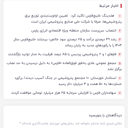
اخبار مرتبط
هلدینگ خلیج‌فارس تاکید کرد: تعیین اولویت‌بندی توزیع برق
1
پتروشیمی‌ها، صرفا با شرکت ملی صنایع پتروشیمی ایران است
انتصاب سرپرست سازمان منطقه ویژه اقتصادی انرژی پارس
2
رشد ۴۹ درصدی درآمد و ۲۵ درصدی سود خالص؛ بیدبلند خلیج‌فارس سال
3
۱۴۰۴ را با رکوردهای جدید به پایان رساند
فازهای ۱ و ۲ پتروشیمی پردیس با ۸۵ درصد ظرفیت به مدار تولید بازگشتند
4
مجمع عمومی عادی به‌طور فوق‌العاده «فارس» به دلیل نرسیدن به حد نصاب
5
برگزار نشد
استاندار خوزستان: ۱۰ مجتمع پتروشیمی در جنگ آسیب دیدند/ برآورد
6
خسارت‌ها به ۵۰ همت و ۴ میلیارد دلار رسید
سهامداران فارس با افزایش سرمایه ۲۵ هزار میلیارد تومانی موافقت کردند
7
دیدگاهتان را بنویسید
نشانی ایمیل شما منتشر نخواهد شد.
بخش‌های موردنیاز علامت‌گذاری شده‌اند
*