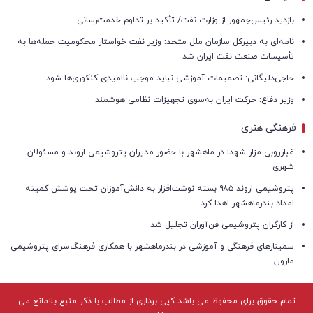
بازدید رئیس‌جمهور از وزارت نفت/ تأکید بر تداوم خدمت‌رسانی
نامه‌ای به دبیرکل سازمان ملل متحد: وزیر نفت خواستار محکومیت حمله‌ها به
تأسیسات صنعت نفت ایران شد
حاجی‌دلیگانی: تصمیمات آموزشی نباید موجب ناامیدی کنکوری‌ها شود
وزیر دفاع: حرکت ایران به‌سوی تجهیزات نظامی هوشمند
فرهنگی هنری
غبارروبی مزار شهدا در ماهشهر با حضور مدیران پتروشیمی اروند و مسئولان
شهری
پتروشیمی اروند ۹۸۵ بسته نوشت‌افزار به دانش‌آموزان تحت پوشش کمیته
امداد بندرماهشهر اهدا کرد
از کارگران پتروشیمی فن‌آوران تجلیل شد
سمینارهای فرهنگی و آموزشی در بندرماهشهر با همکاری فرهنگ‌سرای پتروشیمی
مارون
تمام حقوق برای محفوظ می باشد کپی برداری از مطالب با ذکر منبع بلامانع می